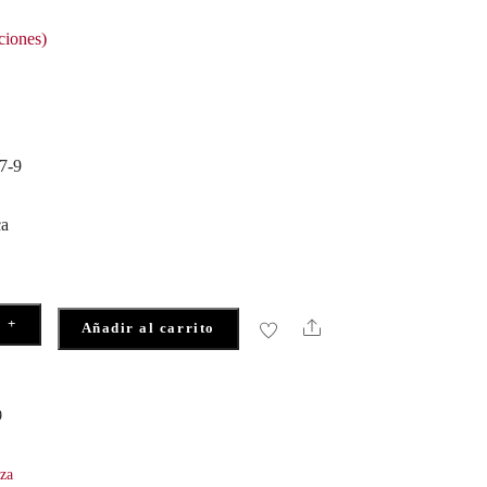
ciones)
7-9
ca
+
Share
Añadir al carrito
9
eza