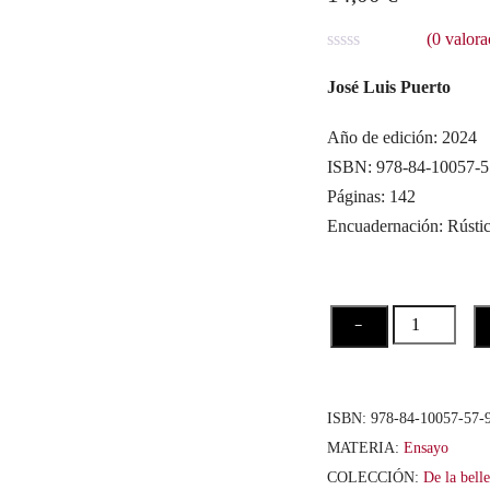
(
0
valora
V
a
José Luis Puerto
l
o
r
Año de edición: 2024
a
ISBN: 978-84-10057-5
d
o
Páginas: 142
c
o
Encuadernación: Rústi
n
0
d
e
5
La
−
belleza
de
la
ISBN:
978-84-10057-57-
huella
MATERIA:
Ensayo
cantidad
COLECCIÓN:
De la bell