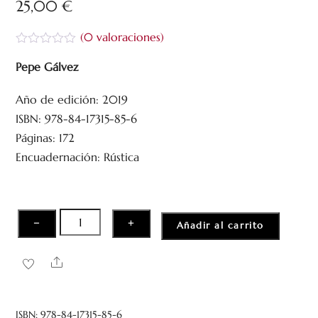
25,00
€
(
0
valoraciones)
V
a
Pepe Gálvez
l
o
Año de edición: 2019
r
a
ISBN: 978-84-17315-85-6
d
o
Páginas: 172
c
Encuadernación: Rústica
o
n
0
d
e
5
Vittorio
−
+
Añadir al carrito
Giardino.
Variaciones
Share
sobre
la
línea
ISBN:
978-84-17315-85-6