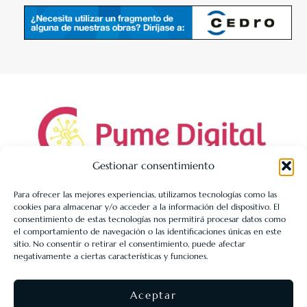
Gestionar consentimiento
Para ofrecer las mejores experiencias, utilizamos tecnologías como las
cookies para almacenar y/o acceder a la información del dispositivo. El
LIBRERÍA UNIVERSITARIA LEÓN 1980 SLL ha sido beneficiaria
consentimiento de estas tecnologías nos permitirá procesar datos como
de Fondos Europeos, cuyo objetivo es la mejora de la
el comportamiento de navegación o las identificaciones únicas en este
sitio. No consentir o retirar el consentimiento, puede afectar
competitividad de las PYMES, y gracias al cual ha puesto en
negativamente a ciertas características y funciones.
marcha un Plan de Acción con el objetivo de reforzar la
digitalización y la competitividad de las pymes durante el año
Aceptar
2025. Para ello ha contado con el apoyo del Programa Pyme