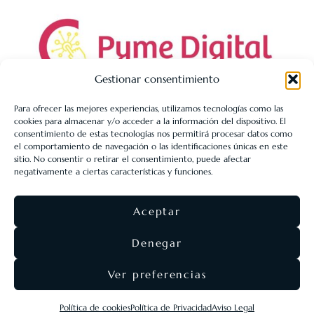
Gestionar consentimiento
Para ofrecer las mejores experiencias, utilizamos tecnologías como las
cookies para almacenar y/o acceder a la información del dispositivo. El
LIBRERÍA UNIVERSITARIA LEÓN 1980 SLL ha sido beneficiaria
consentimiento de estas tecnologías nos permitirá procesar datos como
de Fondos Europeos, cuyo objetivo es la mejora de la
el comportamiento de navegación o las identificaciones únicas en este
sitio. No consentir o retirar el consentimiento, puede afectar
competitividad de las PYMES, y gracias al cual ha puesto en
negativamente a ciertas características y funciones.
marcha un Plan de Acción con el objetivo de reforzar la
digitalización y la competitividad de las pymes durante el año
Aceptar
2025. Para ello ha contado con el apoyo del Programa Pyme
Digital de la Cámara de Comercio de León.
#EuropaSeSiente
Denegar
Ver preferencias
©
Eolas Ediciones
2026 ·
SEO & diseño web
Agencia
Política de cookies
Política de Privacidad
Aviso Legal