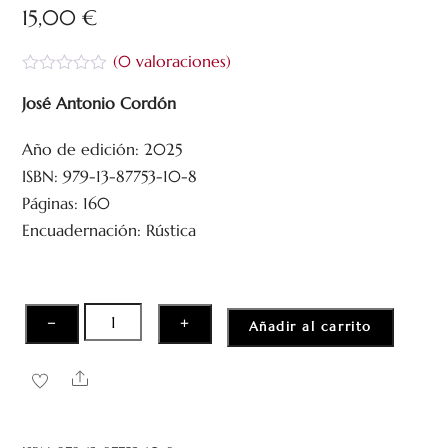
15,00
€
(
0
valoraciones)
V
a
José Antonio Cordón
l
o
Año de edición: 2025
r
a
ISBN: 979-13-87753-10-8
d
o
Páginas: 160
c
Encuadernación: Rústica
o
n
0
d
e
5
La
−
+
Añadir al carrito
belleza
de
Share
la
lectura