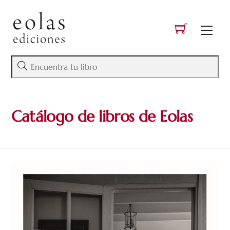
Skip
to
Men
content
Catálogo de libros de Eolas