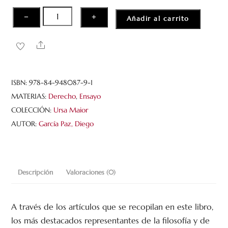
e
5
La
−
+
Añadir al carrito
desesperación
como
Share
origen
del
derecho
ISBN:
978-84-948087-9-1
cantidad
MATERIAS:
Derecho
,
Ensayo
COLECCIÓN:
Ursa Maior
AUTOR:
García Paz, Diego
Descripción
Valoraciones (0)
A través de los artículos que se recopilan en este libro,
los más destacados representantes de la filosofía y de