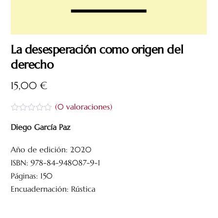
La desesperación como origen del
derecho
15,00
€
(
0
valoraciones)
V
a
Diego García Paz
l
o
Año de edición: 2020
r
a
ISBN: 978-84-948087-9-1
d
o
Páginas: 150
c
Encuadernación: Rústica
o
n
0
d