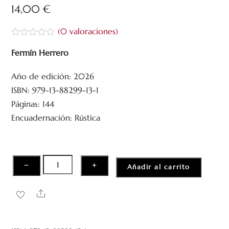
14,00
€
(
0
valoraciones)
V
a
Fermín Herrero
l
o
Año de edición: 2026
r
a
ISBN: 979-13-88299-13-1
d
o
Páginas: 144
c
Encuadernación: Rústica
o
n
0
d
e
5
La
−
+
Añadir al carrito
belleza
de
Share
la
poesía