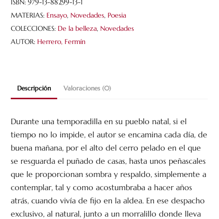
cantidad
ISBN:
979-13-88299-13-1
MATERIAS:
Ensayo
,
Novedades
,
Poesia
COLECCIONES:
De la belleza
,
Novedades
AUTOR:
Herrero, Fermín
Descripción
Valoraciones (0)
Durante una temporadilla en su pueblo natal, si el
tiempo no lo impide, el autor se encamina cada día, de
buena mañana, por el alto del cerro pelado en el que
se resguarda el puñado de casas, hasta unos peñascales
que le proporcionan sombra y respaldo, simplemente a
contemplar, tal y como acostumbraba a hacer años
atrás, cuando vivía de fijo en la aldea. En ese despacho
exclusivo, al natural, junto a un morralillo donde lleva