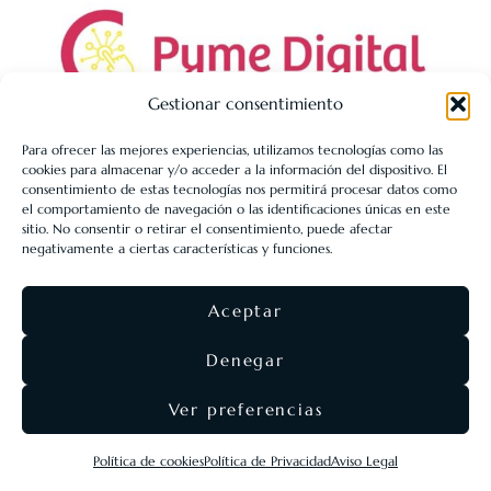
Gestionar consentimiento
Para ofrecer las mejores experiencias, utilizamos tecnologías como las
cookies para almacenar y/o acceder a la información del dispositivo. El
LIBRERÍA UNIVERSITARIA LEÓN 1980 SLL ha sido beneficiaria
consentimiento de estas tecnologías nos permitirá procesar datos como
de Fondos Europeos, cuyo objetivo es la mejora de la
el comportamiento de navegación o las identificaciones únicas en este
sitio. No consentir o retirar el consentimiento, puede afectar
competitividad de las PYMES, y gracias al cual ha puesto en
negativamente a ciertas características y funciones.
marcha un Plan de Acción con el objetivo de reforzar la
digitalización y la competitividad de las pymes durante el año
Aceptar
2025. Para ello ha contado con el apoyo del Programa Pyme
Digital de la Cámara de Comercio de León.
#EuropaSeSiente
Denegar
Ver preferencias
©
Eolas Ediciones
2026 ·
SEO & diseño web
Agencia
Política de cookies
Política de Privacidad
Aviso Legal
Nómadas