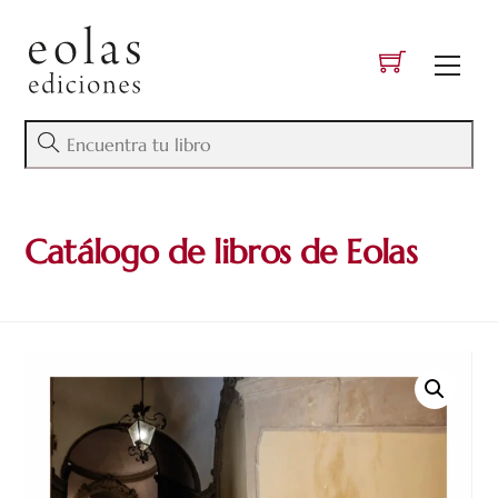
Skip
to
Men
content
Catálogo de libros de Eolas