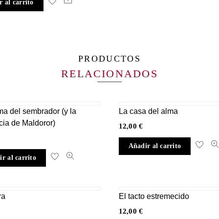
 al carrito
PRODUCTOS
RELACIONADOS
ma del sembrador (y la
La casa del alma
ia de Maldoror)
12,00
€
Añadir al carrito
r al carrito
ra
El tacto estremecido
12,00
€