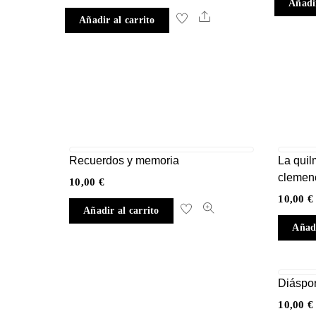
Añadir
Share
Añadir al carrito
Recuerdos y memoria
La quil
clemenc
10,00
€
10,00
€
Añadir al carrito
Añadi
Diáspo
10,00
€