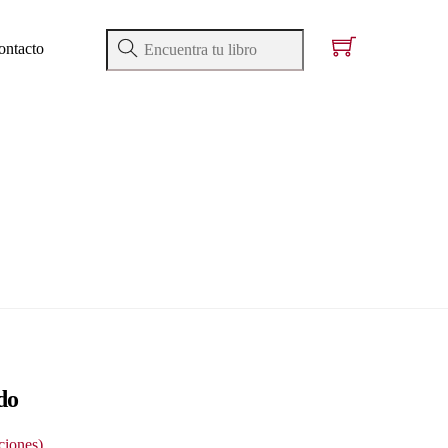
ontacto
do
ciones)