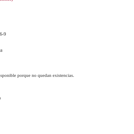
6-9
ca
isponible porque no quedan existencias.
9