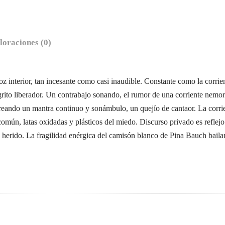
loraciones (0)
erior, tan incesante como casi inaudible. Constante como la corrient
 grito liberador. Un contrabajo sonando, el rumor de una corriente nemo
creando un mantra continuo y sonámbulo, un quejío de cantaor. La corrie
lo común, latas oxidadas y plásticos del miedo. Discurso privado es refle
rpo herido. La fragilidad enérgica del camisón blanco de Pina Bauch bai