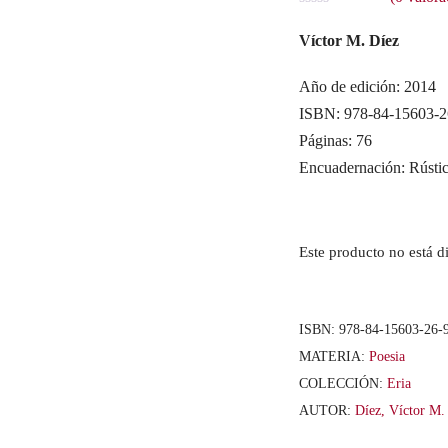
V
a
Víctor M. Díez
l
o
r
Año de edición: 2014
a
ISBN: 978-84-15603-2
d
o
Páginas: 76
c
o
Encuadernación: Rústi
n
0
d
e
5
Este producto no está d
ISBN:
978-84-15603-26-
MATERIA:
Poesia
COLECCIÓN:
Eria
AUTOR:
Díez, Víctor M.