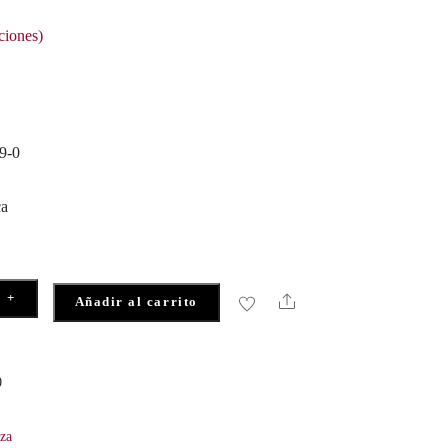
ciones)
9-0
ca
+
Share
Añadir al carrito
0
eza