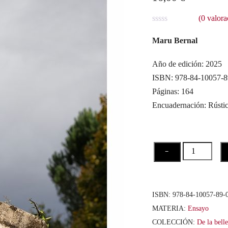
(
0
valora
V
a
Maru Bernal
l
o
r
Año de edición: 2025
a
ISBN: 978-84-10057-8
d
o
Páginas: 164
c
o
Encuadernación: Rústi
n
0
d
e
5
La
−
belleza
de
lo
ISBN:
978-84-10057-89-
trágico
MATERIA:
Ensayo
cantidad
COLECCIÓN:
De la bell