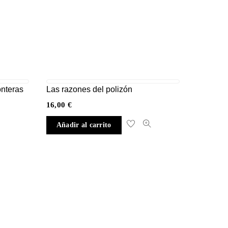
onteras
Las razones del polizón
16,00
€
Añadir al carrito