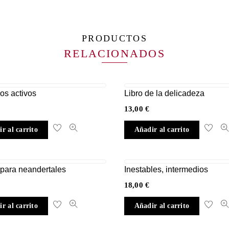
PRODUCTOS
RELACIONADOS
ios activos
Libro de la delicadeza
13,00
€
r al carrito
Añadir al carrito
s para neandertales
Inestables, intermedios
18,00
€
r al carrito
Añadir al carrito