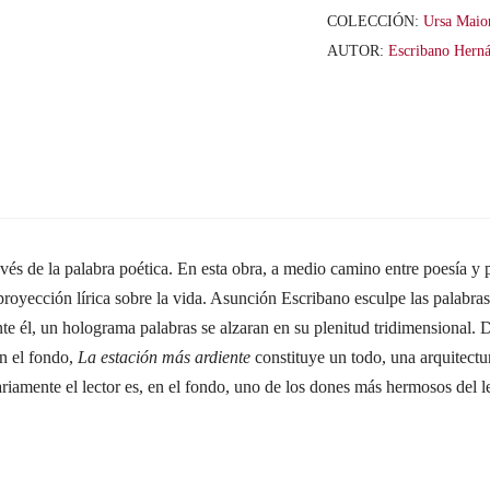
diccionario
COLECCIÓN:
Ursa Maio
emocional
AUTOR:
Escribano Hern
poesía
cantidad
vés de la palabra poética. En esta obra, a medio camino entre poesía y p
proyección lírica sobre la vida. Asunción Escribano esculpe las palabra
te él, un holograma palabras se alzaran en su plenitud tridimensional.
en el fondo,
La estación más ardiente
constituye un todo, una arquitectur
ariamente el lector es, en el fondo, uno de los dones más hermosos del l