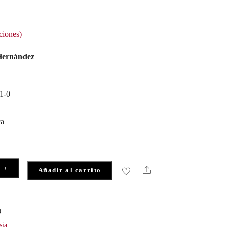
ciones)
Hernández
1-0
ca
+
Share
Añadir al carrito
0
sia