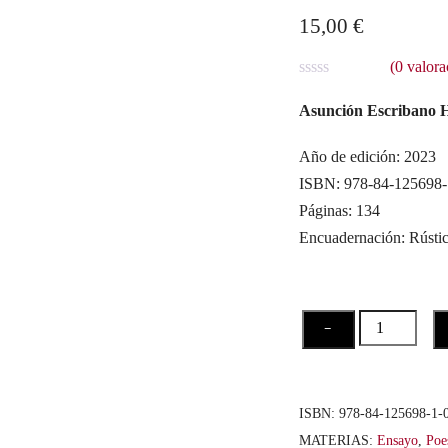
15,00
€
(
0
valora
V
a
Asunción Escribano 
l
o
r
Año de edición: 2023
a
ISBN: 978-84-125698-
d
o
Páginas: 134
c
o
Encuadernación: Rústi
n
0
d
e
5
La
−
estación
más
ardiente.
ISBN:
978-84-125698-1-
Un
MATERIAS:
Ensayo
,
Poe