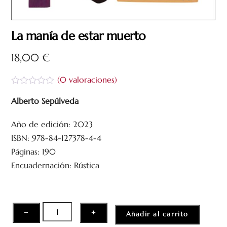
La manía de estar muerto
18,00
€
(
0
valoraciones)
V
a
Alberto Sepúlveda
l
o
Año de edición: 2023
r
a
ISBN: 978-84-127378-4-4
d
o
Páginas: 190
c
Encuadernación: Rústica
o
n
0
d
e
5
La
−
+
Añadir al carrito
manía