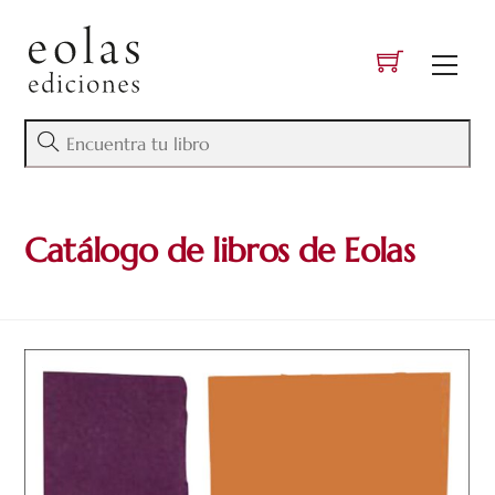
Skip
to
Men
content
Catálogo de libros de Eolas