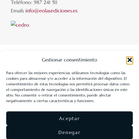
Teléfono: 987 241 511
Email
:
info@eolasediciones.es
Gestionar consentimiento
Para ofrecer las mejores experiencias, utilizamos tecnologías como las
cookies para almacenar y/o acceder a la información del dispositivo. El
LIBRERÍA UNIVERSITARIA LEÓN 1980 SLL ha sido beneficiaria
consentimiento de estas tecnologías nos permitirá procesar datos como
de Fondos Europeos, cuyo objetivo es la mejora de la
el comportamiento de navegación o las identificaciones únicas en este
sitio. No consentir o retirar el consentimiento, puede afectar
competitividad de las PYMES, y gracias al cual ha puesto en
negativamente a ciertas características y funciones.
marcha un Plan de Acción con el objetivo de reforzar la
digitalización y la competitividad de las pymes durante el año
Aceptar
2025. Para ello ha contado con el apoyo del Programa Pyme
Digital de la Cámara de Comercio de León.
#EuropaSeSiente
Denegar