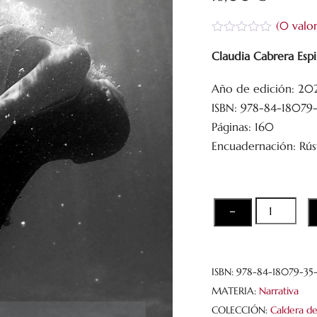
(
0
valor
V
a
Claudia Cabrera Esp
l
o
Año de edición: 2
r
a
ISBN: 978-84-18079-
d
o
Páginas: 160
c
Encuadernación: Rús
o
n
0
d
e
5
Las
−
ondulacione
del
mar
ISBN:
978-84-18079-35-
cantidad
MATERIA:
Narrativa
COLECCIÓN:
Caldera d