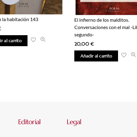
n la habitación 143
El infierno de los malditos.
Conversaciones con el mal -Li
€
segundo-
r al carrito
20,00
€
Añadir al carrito
Editorial
Legal