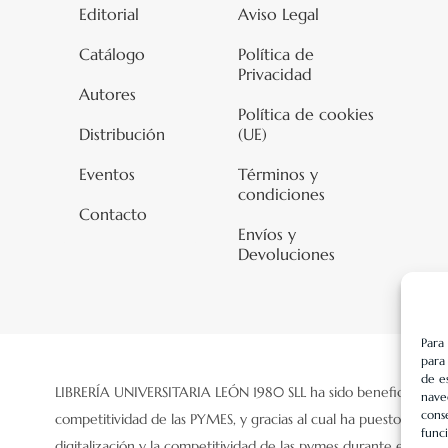
Editorial
Aviso Legal
Catálogo
Política de
Privacidad
Autores
Política de cookies
Distribución
(UE)
Eventos
Términos y
condiciones
Contacto
Envíos y
Devoluciones
Para
para
de e
LIBRERÍA UNIVERSITARIA LEÓN 1980 SLL ha sido beneficiaria de 
naveg
cons
competitividad de las PYMES, y gracias al cual ha puesto en mar
funci
digitalización y la competitividad de las pymes durante el año