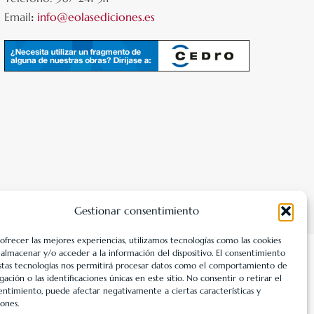
Email
:
info@eolasediciones.es
Gestionar consentimiento
 ofrecer las mejores experiencias, utilizamos tecnologías como las cookies
 almacenar y/o acceder a la información del dispositivo. El consentimiento
stas tecnologías nos permitirá procesar datos como el comportamiento de
Fondos Europeos, cuyo objetivo es la mejora de la
ación o las identificaciones únicas en este sitio. No consentir o retirar el
entimiento, puede afectar negativamente a ciertas características y
cha un Plan de Acción con el objetivo de reforzar la
ones.
 2025. Para ello ha contado con el apoyo del Programa