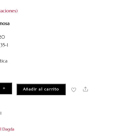
aciones)
inosa
020
35-1
tica
+
Share
Añadir al carrito
s
1
el Dagda