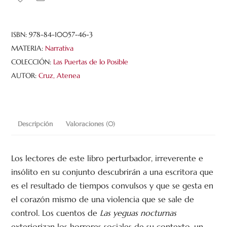
cantidad
ISBN:
978-84-10057-46-3
MATERIA:
Narrativa
COLECCIÓN:
Las Puertas de lo Posible
AUTOR:
Cruz, Atenea
Descripción
Valoraciones (0)
Los lectores de este libro perturbador, irreverente e
insólito en su conjunto descubrirán a una escritora que
es el resultado de tiempos convulsos y que se gesta en
el corazón mismo de una violencia que se sale de
control. Los cuentos de
Las yeguas nocturnas
exteriorizan los horrores sociales de su contexto, un