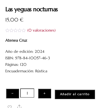
Las yeguas nocturnas
15,00
€
(
0
valoraciones)
V
a
Atenea Cruz
l
o
Año de edición: 2024
r
a
ISBN: 978-84-10057-46-3
d
o
Páginas: 120
c
Encuadernación: Rústica
o
n
0
d
e
5
Las
−
+
Añadir al carrito
yeguas
nocturnas
Share