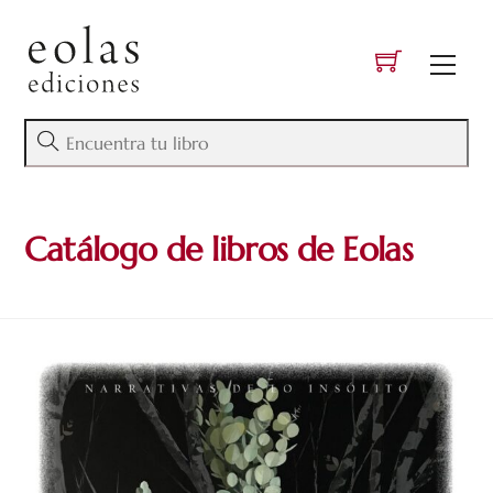
Skip
to
Men
content
Catálogo de libros de Eolas