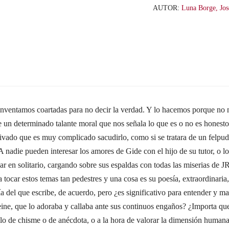
2007
AUTOR:
Luna Borge, Jos
cantidad
; inventamos coartadas para no decir la verdad. Y lo hacemos porque no 
 de un determinado talante moral que nos señala lo que es o no es honesto
privado que es muy complicado sacudirlo, como si se tratara de un felpud
 A nadie pueden interesar los amores de Gide con el hijo de su tutor, 
ar en solitario, cargando sobre sus espaldas con todas las miserias de 
a tocar estos temas tan pedestres y una cosa es su poesía, extraordinaria
fía del que escribe, de acuerdo, pero ¿es significativo para entender y 
ine, que lo adoraba y callaba ante sus continuos engaños? ¿Importa que
tulo de chisme o de anécdota, o a la hora de valorar la dimensión humana,