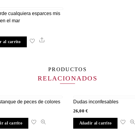
arde cualquiera esparces mis
en el mar
Share
 al carrito
PRODUCTOS
RELACIONADOS
stanque de peces de colores
Dudas inconfesables
26,00
€
r al carrito
Añadir al carrito