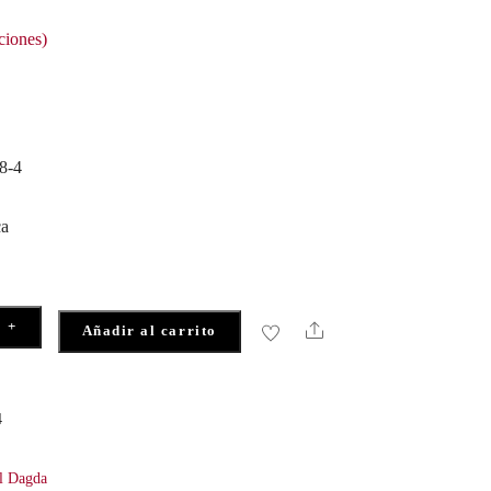
ciones)
8-4
ca
+
Share
Añadir al carrito
4
el Dagda