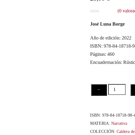
(
0
valora
V
a
José Luna Borge
l
o
r
Año de edición: 2022
a
ISBN: 978-84-18718-9
d
o
Páginas: 460
c
o
Encuadernación: Rústi
n
0
d
e
5
Los
−
hilvanes
del
tiempo.
ISBN:
978-84-18718-98-
Diario
MATERIA:
Narrativa
2006-
COLECCIÓN:
Caldera d