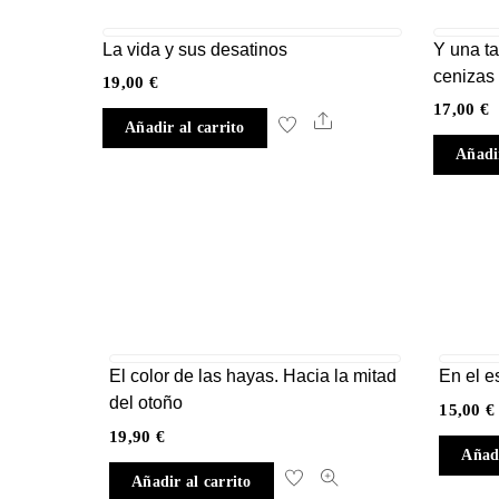
La vida y sus desatinos
Y una t
cenizas 
19,00
€
17,00
€
Share
Añadir al carrito
Añadir
El color de las hayas. Hacia la mitad
En el e
del otoño
15,00
€
19,90
€
Añadi
Añadir al carrito