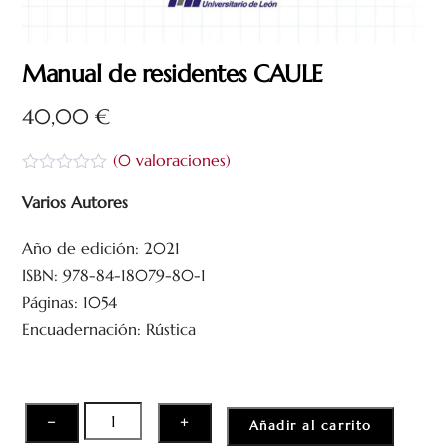
Manual de residentes CAULE
40,00
€
(
0
valoraciones)
V
a
Varios Autores
l
o
Año de edición: 2021
r
a
ISBN: 978-84-18079-80-1
d
o
Páginas: 1054
c
Encuadernación: Rústica
o
n
0
d
e
5
Manual
−
+
Añadir al carrito
de