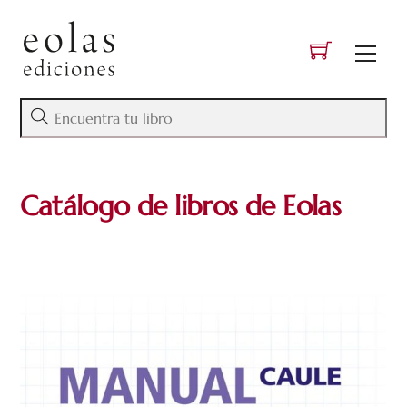
Skip
to
Men
content
Catálogo de libros de Eolas