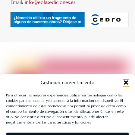
Email
:
info@eolasediciones.es
Gestionar consentimiento
Para ofrecer las mejores experiencias, utilizamos tecnologías como las
cookies para almacenar y/o acceder a la información del dispositivo. El
LIBRERÍA UNIVERSITARIA LEÓN 1980 SLL ha sido beneficiaria
consentimiento de estas tecnologías nos permitirá procesar datos como
de Fondos Europeos, cuyo objetivo es la mejora de la
el comportamiento de navegación o las identificaciones únicas en este
sitio. No consentir o retirar el consentimiento, puede afectar
competitividad de las PYMES, y gracias al cual ha puesto en
negativamente a ciertas características y funciones.
marcha un Plan de Acción con el objetivo de reforzar la
digitalización y la competitividad de las pymes durante el año