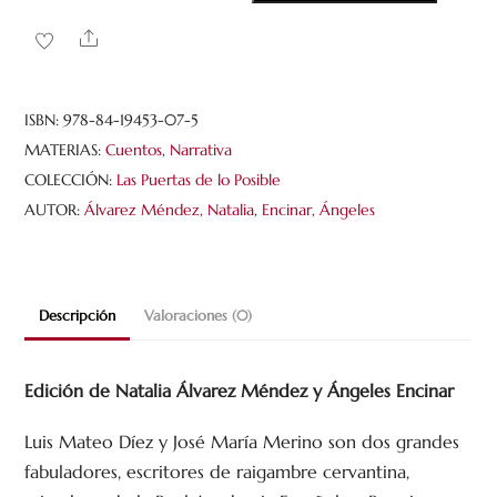
fulgores.
Share
Homenaje
a
Luis
ISBN:
978-84-19453-07-5
Mateo
MATERIAS:
Cuentos
,
Narrativa
Díez
COLECCIÓN:
Las Puertas de lo Posible
y
AUTOR:
Álvarez Méndez, Natalia
,
Encinar, Ángeles
José
María
Merino
Descripción
Valoraciones (0)
cantidad
Edición de Natalia Álvarez Méndez y Ángeles Encinar
Luis Mateo Díez y José María Merino son dos grandes
fabuladores, escritores de raigambre cervantina,