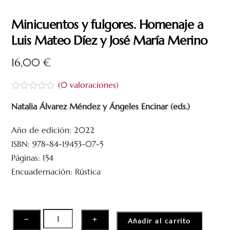
Minicuentos y fulgores. Homenaje a
Luis Mateo Díez y José María Merino
16,00
€
(
0
valoraciones)
V
a
Natalia Álvarez Méndez y Ángeles Encinar (eds.)
l
o
Año de edición: 2022
r
a
ISBN: 978-84-19453-07-5
d
o
Páginas: 154
c
Encuadernación: Rústica
o
n
0
d
e
5
Minicuentos
−
+
Añadir al carrito
y