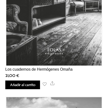
Los cuadernos de Hermógenes Omaña
21,00
€
Share
Añadir al carrito