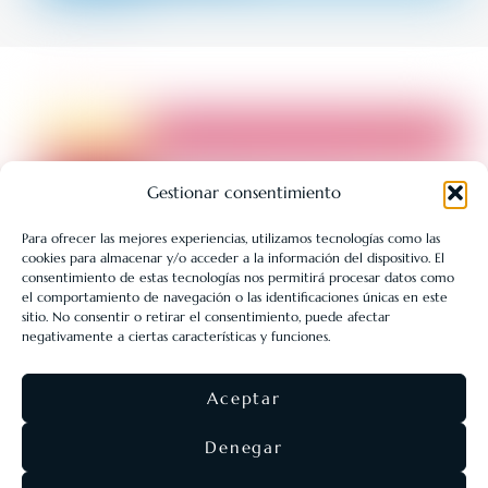
Gestionar consentimiento
Para ofrecer las mejores experiencias, utilizamos tecnologías como las
cookies para almacenar y/o acceder a la información del dispositivo. El
LIBRERÍA UNIVERSITARIA LEÓN 1980 SLL ha sido beneficiaria
consentimiento de estas tecnologías nos permitirá procesar datos como
de Fondos Europeos, cuyo objetivo es la mejora de la
el comportamiento de navegación o las identificaciones únicas en este
sitio. No consentir o retirar el consentimiento, puede afectar
competitividad de las PYMES, y gracias al cual ha puesto en
negativamente a ciertas características y funciones.
marcha un Plan de Acción con el objetivo de reforzar la
digitalización y la competitividad de las pymes durante el año
Aceptar
2025. Para ello ha contado con el apoyo del Programa Pyme
Digital de la Cámara de Comercio de León.
#EuropaSeSiente
Denegar