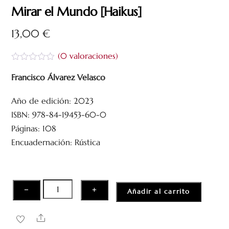
Mirar el Mundo [Haikus]
13,00
€
(
0
valoraciones)
V
a
Francisco Álvarez Velasco
l
o
Año de edición: 2023
r
a
ISBN: 978-84-19453-60-0
d
o
Páginas: 108
c
Encuadernación: Rústica
o
n
0
d
e
5
Mirar
−
+
Añadir al carrito
el
Mundo
Share
[Haikus]