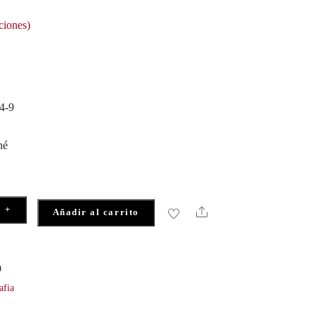
ciones)
4-9
né
+
Share
Añadir al carrito
9
afia