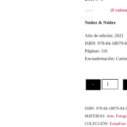
(
0
valora
V
a
Núñez & Núñez
l
o
r
Año de edición: 2021
a
ISBN: 978-84-18079-8
d
o
Páginas: 116
c
o
Encuadernación: Carto
n
0
d
e
5
Núñez
−
&
Núñez.
Surrealismo
ISBN:
978-84-18079-84-
1974-
MATERIAS:
Arte
,
Fotogr
1977
COLECCIÓN:
EolasFoto