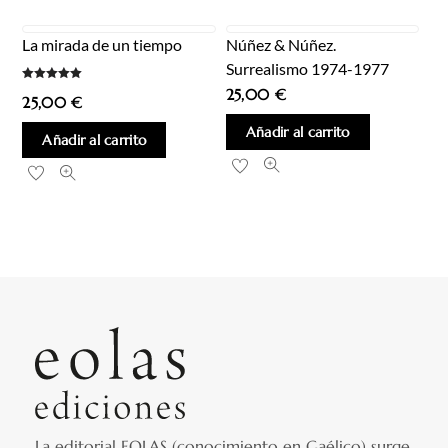
La mirada de un tiempo
Núñez & Núñez.
Surrealismo 1974-1977
Valorado
25,00
€
25,00
€
con
5.00
de 5
Añadir al carrito
Añadir al carrito
La editorial EOLAS (conocimiento en Gaélico) surge