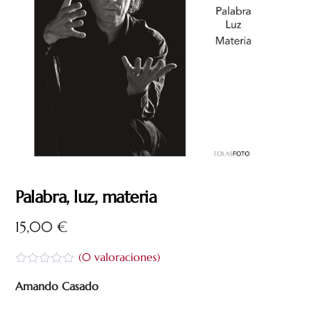
Palabra, luz, materia
15,00
€
(
0
valoraciones)
V
a
Amando Casado
l
o