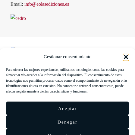
Email
:
info@eolasediciones.es
Gestionar consentimiento
Para ofrecer las mejores experiencias, utilizamos tecnologías como las cookies para
LIBRERÍA UNIVERSITARIA LEÓN 1980 SLL ha sido
almacenar y/o acceder a la información del dispositivo. El consentimiento de estas
beneficiaria de Fondos Europeos, cuyo objetivo es la mejora de la
tecnologías nos permitirá procesar datos como el comportamiento de navegación o las
identificaciones únicas en este sitio. No consentir o retirar el consentimiento, puede
competitividad de las PYMES, y gracias al cual ha puesto en
afectar negativamente a ciertas características y funciones.
marcha un Plan de Acción con el objetivo de reforzar la
digitalización y la competitividad de las pymes durante el año 2025.
Aceptar
Para ello ha contado con el apoyo del Programa Pyme Digital de la
Cámara de Comercio de León.
#EuropaSeSiente
Denegar