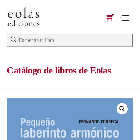
Skip
to
Men
content
Catálogo de libros de Eolas