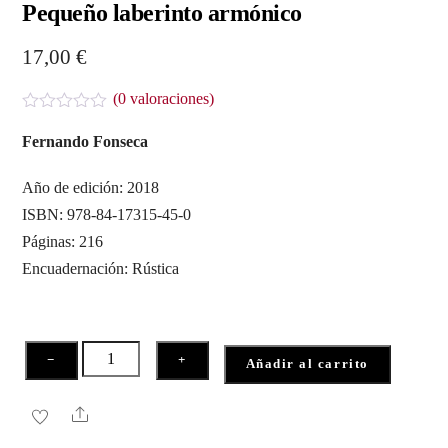
Pequeño laberinto armónico
17,00
€
(
0
valoraciones)
V
a
Fernando Fonseca
l
o
r
Año de edición: 2018
a
ISBN: 978-84-17315-45-0
d
o
Páginas: 216
c
o
Encuadernación: Rústica
n
0
d
e
5
Pequeño
−
+
Añadir al carrito
laberinto
armónico
Share
cantidad