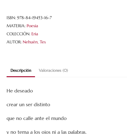
que
vimos
cantidad
ISBN:
978-84-19453-16-7
MATERIA:
Poesia
COLECCIÓN:
Eria
AUTOR:
Nehuén, Tes
Descripción
Valoraciones (0)
He deseado
crear un ser distinto
que no calle ante el mundo
y no tema a los ojos ni a las palabras.