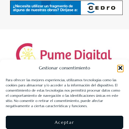
Gestionar consentimiento
Para ofrecer las mejores experiencias, utilizamos tecnologías como las
cookies para almacenar y/o acceder a la información del dispositivo. El
LIBRERÍA UNIVERSITARIA LEÓN 1980 SLL ha sido beneficiaria
consentimiento de estas tecnologías nos permitirá procesar datos como
de Fondos Europeos, cuyo objetivo es la mejora de la
el comportamiento de navegación o las identificaciones únicas en este
sitio. No consentir o retirar el consentimiento, puede afectar
competitividad de las PYMES, y gracias al cual ha puesto en
negativamente a ciertas características y funciones.
marcha un Plan de Acción con el objetivo de reforzar la
digitalización y la competitividad de las pymes durante el año
Aceptar
2025. Para ello ha contado con el apoyo del Programa Pyme