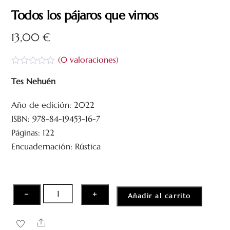
Todos los pájaros que vimos
13,00
€
(
0
valoraciones)
V
a
Tes Nehuén
l
o
Año de edición: 2022
r
a
ISBN: 978-84-19453-16-7
d
o
Páginas: 122
c
Encuadernación: Rústica
o
n
0
d
e
5
Todos
−
+
Añadir al carrito
los
pájaros
Share