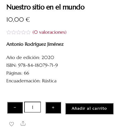
Nuestro sitio en el mundo
10,00
€
(
0
valoraciones)
V
a
Antonio Rodríguez Jiménez
l
o
Año de edición: 2020
r
a
ISBN: 978-84-18079-71-9
d
o
Páginas: 66
c
Encuadernación: Rústica
o
n
0
d
e
5
Nuestro
−
+
Añadir al carrito
sitio
en
Share
el