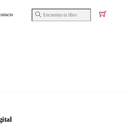
ontacto
ital