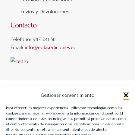
Envíos y Devoluciones
Contacto
Teléfono: 987 241 511
Email
:
info@eolasediciones.es
Gestionar consentimiento
Para ofrecer las mejores experiencias, utilizamos tecnologías como las
cookies para almacenar y/o acceder a la información del dispositivo. El
LIBRERÍA UNIVERSITARIA LEÓN 1980 SLL ha sido beneficiaria
consentimiento de estas tecnologías nos permitirá procesar datos como
de Fondos Europeos, cuyo objetivo es la mejora de la
el comportamiento de navegación o las identificaciones únicas en este
sitio. No consentir o retirar el consentimiento, puede afectar
competitividad de las PYMES, y gracias al cual ha puesto en
negativamente a ciertas características y funciones.