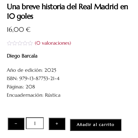
Una breve historia del Real Madrid en
10 goles
16,00
€
(
0
valoraciones)
V
a
Diego Barcala
l
o
Año de edición: 2025
r
a
ISBN: 979-13-87753-21-4
d
o
Páginas: 208
c
Encuadernación: Rústica
o
n
0
d
e
5
Una
−
+
Añadir al carrito
breve
historia