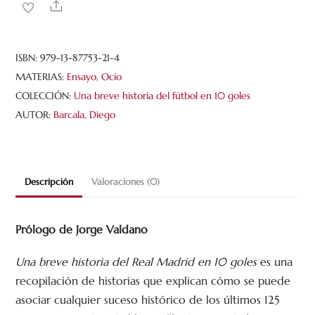
Share
del
Real
Madrid
ISBN:
979-13-87753-21-4
en
MATERIAS:
Ensayo
,
Ocio
10
COLECCIÓN:
Una breve historia del fútbol en 10 goles
goles
AUTOR:
Barcala, Diego
cantidad
Descripción
Valoraciones (0)
Prólogo de Jorge Valdano
Una breve historia del Real Madrid en 10 goles
es una
recopilación de historias que explican cómo se puede
asociar cualquier suceso histórico de los últimos 125