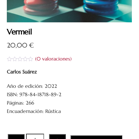
Vermeil
20,00
€
(
0
valoraciones)
V
a
Carlos Suárez
l
o
Año de edición: 2022
r
a
ISBN: 978-84-18718-89-2
d
o
Páginas: 266
c
Encuadernación: Rústica
o
n
0
d
e
5
Vermeil