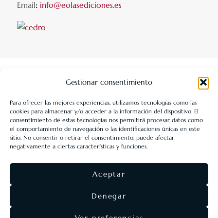
Email
:
info@eolasediciones.es
Gestionar consentimiento
Para ofrecer las mejores experiencias, utilizamos tecnologías como las
cookies para almacenar y/o acceder a la información del dispositivo. El
LIBRERÍA UNIVERSITARIA LEÓN 1980 SLL ha sido beneficiaria
consentimiento de estas tecnologías nos permitirá procesar datos como
de Fondos Europeos, cuyo objetivo es la mejora de la
el comportamiento de navegación o las identificaciones únicas en este
sitio. No consentir o retirar el consentimiento, puede afectar
competitividad de las PYMES, y gracias al cual ha puesto en
negativamente a ciertas características y funciones.
marcha un Plan de Acción con el objetivo de reforzar la
digitalización y la competitividad de las pymes durante el año
Aceptar
2025. Para ello ha contado con el apoyo del Programa Pyme
Digital de la Cámara de Comercio de León.
#EuropaSeSiente
Denegar
Ver preferencias