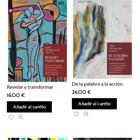
últimos
De la palabra a la acción
Revelar y transformar
26,00
€
16,00
€
Añadir al carrito
Añadir al carrito