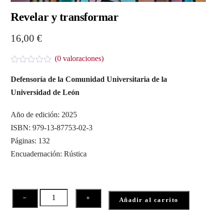
Revelar y transformar
16,00
€
(
0
valoraciones)
V
a
Defensoría de la Comunidad Universitaria de la
l
Universidad de León
o
r
a
Año de edición: 2025
d
o
ISBN: 979-13-87753-02-3
c
o
Páginas: 132
n
Encuadernación: Rústica
0
d
e
5
Revelar
−
+
Añadir al carrito
y