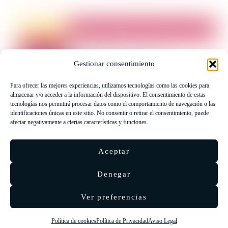
Gestionar consentimiento
Para ofrecer las mejores experiencias, utilizamos tecnologías como las cookies para
LIBRERÍA UNIVERSITARIA LEÓN 1980 SLL ha sido
almacenar y/o acceder a la información del dispositivo. El consentimiento de estas
beneficiaria de Fondos Europeos, cuyo objetivo es la mejora de la
tecnologías nos permitirá procesar datos como el comportamiento de navegación o las
identificaciones únicas en este sitio. No consentir o retirar el consentimiento, puede
competitividad de las PYMES, y gracias al cual ha puesto en
afectar negativamente a ciertas características y funciones.
marcha un Plan de Acción con el objetivo de reforzar la
digitalización y la competitividad de las pymes durante el año 2025.
Aceptar
Para ello ha contado con el apoyo del Programa Pyme Digital de la
Cámara de Comercio de León.
#EuropaSeSiente
Denegar
Ver preferencias
©
Eolas Ediciones
2026 ·
SEO & diseño web
Agencia
Política de cookies
Política de Privacidad
Aviso Legal