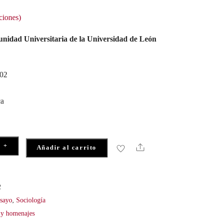
ciones)
unidad Universitaria de la Universidad de León
302
ca
+
Share
Añadir al carrito
2
sayo
,
Sociología
 y homenajes