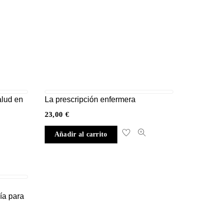
alud en
La prescripción enfermera
23,00
€
Añadir al carrito
ía para