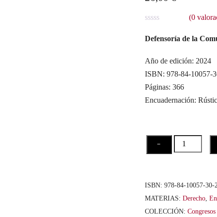
(
0
valora
V
a
Defensoría de la Com
l
o
r
Año de edición: 2024
a
ISBN: 978-84-10057-
d
o
Páginas: 366
c
o
Encuadernación: Rústi
n
0
d
e
5
De
−
la
palabra
a
ISBN:
978-84-10057-30-
la
MATERIAS:
Derecho
,
En
acción
COLECCIÓN:
Congresos