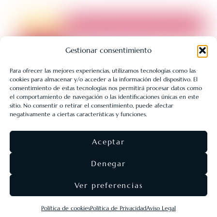
Gestionar consentimiento
Para ofrecer las mejores experiencias, utilizamos tecnologías como las
cookies para almacenar y/o acceder a la información del dispositivo. El
LIBRERÍA UNIVERSITARIA LEÓN 1980 SLL ha sido beneficiaria
consentimiento de estas tecnologías nos permitirá procesar datos como
de Fondos Europeos, cuyo objetivo es la mejora de la
el comportamiento de navegación o las identificaciones únicas en este
sitio. No consentir o retirar el consentimiento, puede afectar
competitividad de las PYMES, y gracias al cual ha puesto en
negativamente a ciertas características y funciones.
marcha un Plan de Acción con el objetivo de reforzar la
digitalización y la competitividad de las pymes durante el año
Aceptar
2025. Para ello ha contado con el apoyo del Programa Pyme
Digital de la Cámara de Comercio de León.
#EuropaSeSiente
Denegar
Ver preferencias
©
Eolas Ediciones
2026 ·
SEO & diseño web
Agencia
Política de cookies
Política de Privacidad
Aviso Legal