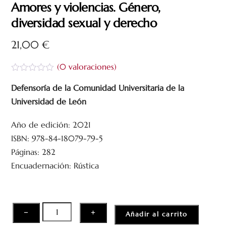
Amores y violencias. Género,
diversidad sexual y derecho
21,00
€
(
0
valoraciones)
V
a
Defensoría de la Comunidad Universitaria de la
l
Universidad de León
o
r
a
Año de edición: 2021
d
o
ISBN: 978-84-18079-79-5
c
Páginas: 282
o
n
Encuadernación: Rústica
0
d
e
5
Amores
−
+
Añadir al carrito
y