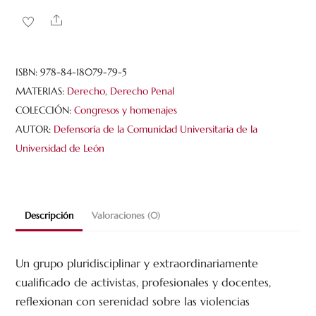
violencias.
Share
Género,
diversidad
sexual
ISBN:
978-84-18079-79-5
y
MATERIAS:
Derecho
,
Derecho Penal
derecho
COLECCIÓN:
Congresos y homenajes
cantidad
AUTOR:
Defensoría de la Comunidad Universitaria de la
Universidad de León
Descripción
Valoraciones (0)
Un grupo pluridisciplinar y extraordinariamente
cualificado de activistas, profesionales y docentes,
reflexionan con serenidad sobre las violencias