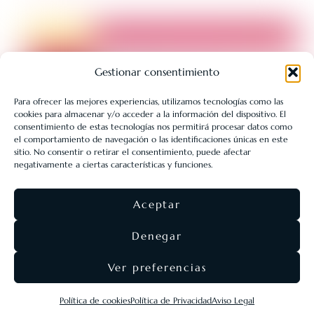
Gestionar consentimiento
Para ofrecer las mejores experiencias, utilizamos tecnologías como las
cookies para almacenar y/o acceder a la información del dispositivo. El
LIBRERÍA UNIVERSITARIA LEÓN 1980 SLL ha sido beneficiaria
consentimiento de estas tecnologías nos permitirá procesar datos como
de Fondos Europeos, cuyo objetivo es la mejora de la
el comportamiento de navegación o las identificaciones únicas en este
sitio. No consentir o retirar el consentimiento, puede afectar
competitividad de las PYMES, y gracias al cual ha puesto en
negativamente a ciertas características y funciones.
marcha un Plan de Acción con el objetivo de reforzar la
digitalización y la competitividad de las pymes durante el año
Aceptar
2025. Para ello ha contado con el apoyo del Programa Pyme
Digital de la Cámara de Comercio de León.
#EuropaSeSiente
Denegar
Ver preferencias
©
Eolas Ediciones
2026 ·
SEO & diseño web
Agencia
Política de cookies
Política de Privacidad
Aviso Legal