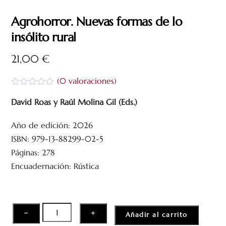
Agrohorror. Nuevas formas de lo
insólito rural
21,00
€
(
0
valoraciones)
V
a
David Roas y Raúl Molina Gil (Eds.)
l
o
Año de edición: 2026
r
a
ISBN: 979-13-88299-02-5
d
o
Páginas: 278
c
Encuadernación: Rústica
o
n
0
d
e
5
Agrohorror.
−
+
Añadir al carrito
Nuevas