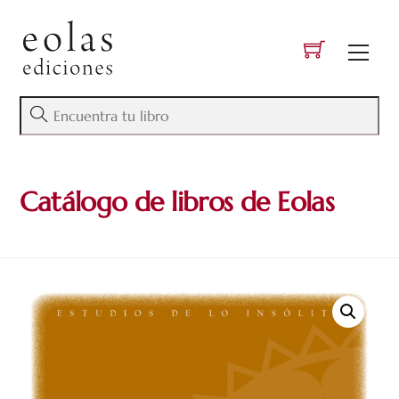
Skip
to
Men
content
Catálogo de libros de Eolas