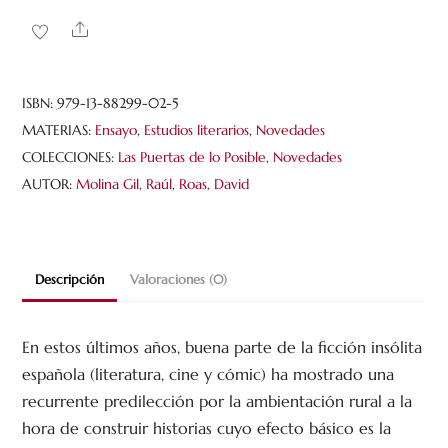
formas
Share
de
lo
insólito
ISBN:
979-13-88299-02-5
rural
MATERIAS:
Ensayo
,
Estudios literarios
,
Novedades
cantidad
COLECCIONES:
Las Puertas de lo Posible
,
Novedades
AUTOR:
Molina Gil, Raúl
,
Roas, David
Descripción
Valoraciones (0)
En estos últimos años, buena parte de la ficción insólita
española (literatura, cine y cómic) ha mostrado una
recurrente predilección por la ambientación rural a la
hora de construir historias cuyo efecto básico es la