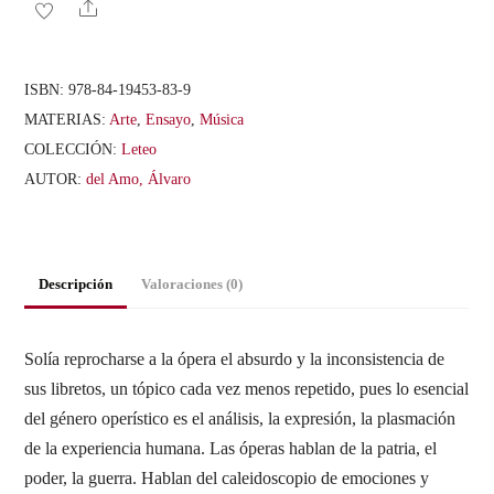
otras
Share
historias
operísticas)
ISBN:
978-84-19453-83-9
cantidad
MATERIAS:
Arte
,
Ensayo
,
Música
COLECCIÓN:
Leteo
AUTOR:
del Amo, Álvaro
Descripción
Valoraciones (0)
Solía reprocharse a la ópera el absurdo y la inconsistencia de
sus libretos, un tópico cada vez menos repetido, pues lo esencial
del género operístico es el análisis, la expresión, la plasmación
de la experiencia humana. Las óperas hablan de la patria, el
poder, la guerra. Hablan del caleidoscopio de emociones y