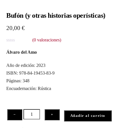
Bufón (y otras historias operísticas)
20,00
€
(
0
valoraciones)
V
a
Álvaro del Amo
l
o
r
Año de edición: 2023
a
ISBN: 978-84-19453-83-9
d
o
Páginas: 348
c
o
Encuadernación: Rústica
n
0
d
e
5
Bufón
−
+
Añadir al carrito
(y