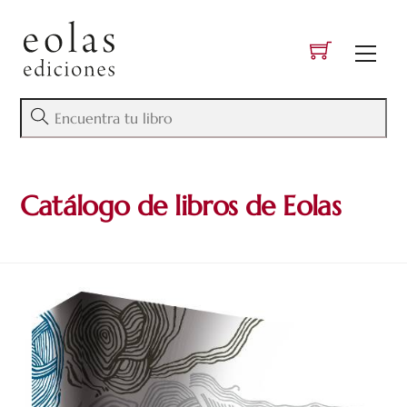
Skip
to
Men
content
Catálogo de libros de Eolas