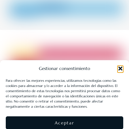
Gestionar consentimiento
Para ofrecer las mejores experiencias, utilizamos tecnologías como las
cookies para almacenar y/o acceder a la información del dispositivo. El
LIBRERÍA UNIVERSITARIA LEÓN 1980 SLL ha sido beneficiaria
consentimiento de estas tecnologías nos permitirá procesar datos como
de Fondos Europeos, cuyo objetivo es la mejora de la
el comportamiento de navegación o las identificaciones únicas en este
sitio. No consentir o retirar el consentimiento, puede afectar
competitividad de las PYMES, y gracias al cual ha puesto en
negativamente a ciertas características y funciones.
marcha un Plan de Acción con el objetivo de reforzar la
digitalización y la competitividad de las pymes durante el año
Aceptar
2025. Para ello ha contado con el apoyo del Programa Pyme