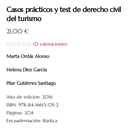
Casos prácticos y test de derecho civil
del turismo
21,00
€
(
0
valoraciones)
V
a
Marta Ordás Alonso
l
o
Helena Díez García
r
a
d
Pilar Gutiérrez Santiago
o
c
o
Año de edición: 2016
n
0
ISBN: 978-84-16613-05-2
d
e
Páginas: 204
5
Encuadernación: Rústica