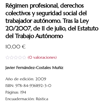
Régimen profesional, derechos
colectivos y seguridad social del
trabajador autónomo. Tras la Ley
20/2007, de 11 de julio, del Estatuto
del Trabajo Autónomo
10,00
€
(
0
valoraciones)
V
a
Javier Fernández-Costales Muñiz
l
o
Año de edición: 2009
r
a
ISBN: 978-84-936892-3-0
d
o
Páginas: 194
c
Encuadernación: Rústica
o
n
0