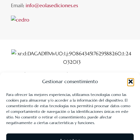
Email
:
info@eolasediciones.es
LIBRERÍA UNIVERSITARIA LEÓN 1980 SLL ha sido beneficiaria
Gestionar consentimiento
de Fondos Europeos, cuyo objetivo es la mejora de la
competitividad de las PYMES, y gracias al cual ha puesto en
Para ofrecer las mejores experiencias, utilizamos tecnologías como las
marcha un Plan de Acción con el objetivo de reforzar la
cookies para almacenar y/o acceder a la información del dispositivo. El
consentimiento de estas tecnologías nos permitirá procesar datos como
digitalización y la competitividad de las pymes durante el año
el comportamiento de navegación o las identificaciones únicas en este
2025. Para ello ha contado con el apoyo del Programa Pyme
sitio. No consentir o retirar el consentimiento, puede afectar
negativamente a ciertas características y funciones.
Digital de la Cámara de Comercio de León.
#EuropaSeSiente