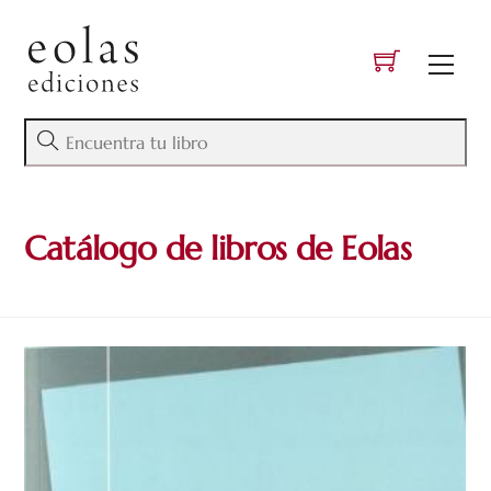
Skip
to
Men
content
Catálogo de libros de Eolas