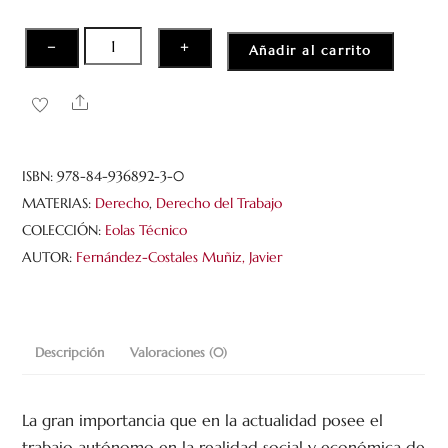
d
e
5
Régimen
−
+
Añadir al carrito
profesional,
derechos
Share
colectivos
y
seguridad
ISBN:
978-84-936892-3-0
social
MATERIAS:
Derecho
,
Derecho del Trabajo
del
COLECCIÓN:
Eolas Técnico
trabajador
AUTOR:
Fernández-Costales Muñiz, Javier
autónomo.
Tras
la
Descripción
Valoraciones (0)
Ley
20/2007,
de
La gran importancia que en la actualidad posee el
11
trabajo autónomo en la realidad social y económica de