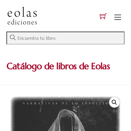
Skip
to
Men
content
Catálogo de libros de Eolas