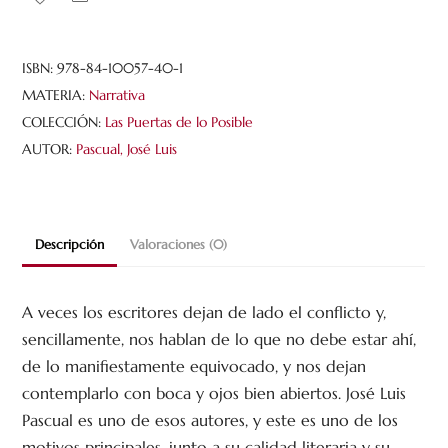
esa
ancha
tumba
ISBN:
978-84-10057-40-1
cantidad
MATERIA:
Narrativa
COLECCIÓN:
Las Puertas de lo Posible
AUTOR:
Pascual, José Luis
Descripción
Valoraciones (0)
A veces los escritores dejan de lado el conflicto y,
sencillamente, nos hablan de lo que no debe estar ahí,
de lo manifiestamente equivocado, y nos dejan
contemplarlo con boca y ojos bien abiertos. José Luis
Pascual es uno de esos autores, y este es uno de los
motivos principales, junto a su calidad literaria y su