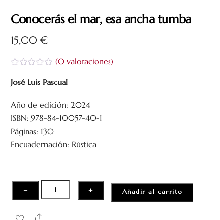
Conocerás el mar, esa ancha tumba
15,00
€
(
0
valoraciones)
V
a
José Luis Pascual
l
o
Año de edición: 2024
r
a
ISBN: 978-84-10057-40-1
d
o
Páginas: 130
c
Encuadernación: Rústica
o
n
0
d
e
5
Conocerás
−
+
Añadir al carrito
el
mar,
Share