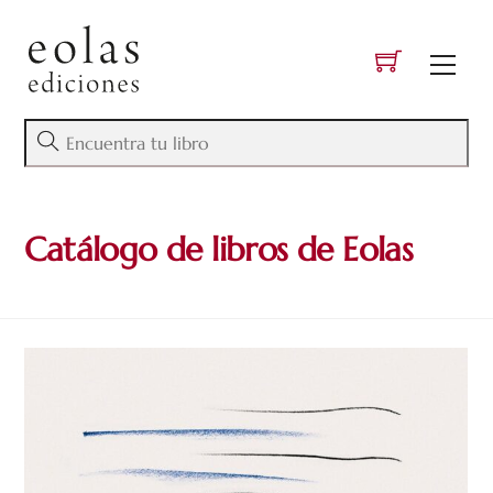
Skip
to
Men
content
Catálogo de libros de Eolas