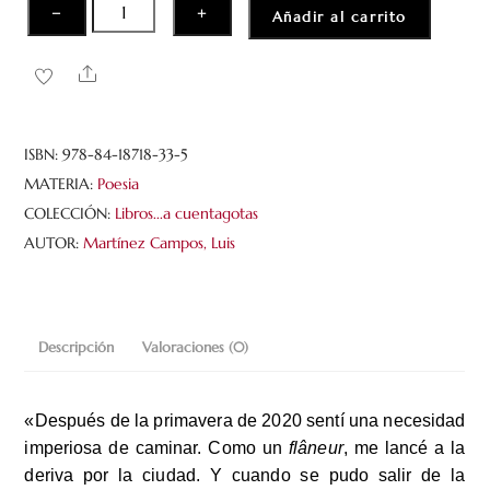
Diario
−
+
Añadir al carrito
para
perder
Share
el
tiempo
cantidad
ISBN:
978-84-18718-33-5
MATERIA:
Poesia
COLECCIÓN:
Libros...a cuentagotas
AUTOR:
Martínez Campos, Luis
Descripción
Valoraciones (0)
«Después de la primavera de 2020 sentí una necesidad
imperiosa de caminar. Como un
flâneur
, me lancé a la
deriva por la ciudad. Y cuando se pudo salir de la