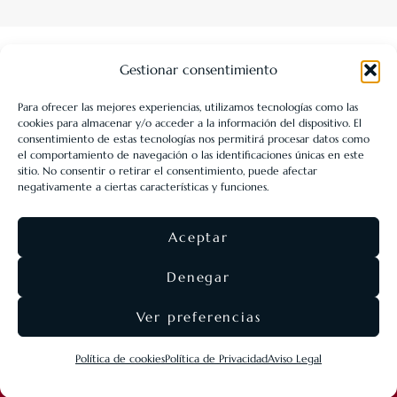
Gestionar consentimiento
Para ofrecer las mejores experiencias, utilizamos tecnologías como las
cookies para almacenar y/o acceder a la información del dispositivo. El
LIBRERÍA UNIVERSITARIA LEÓN 1980 SLL ha sido beneficiaria
consentimiento de estas tecnologías nos permitirá procesar datos como
de Fondos Europeos, cuyo objetivo es la mejora de la
el comportamiento de navegación o las identificaciones únicas en este
sitio. No consentir o retirar el consentimiento, puede afectar
competitividad de las PYMES, y gracias al cual ha puesto en
negativamente a ciertas características y funciones.
marcha un Plan de Acción con el objetivo de reforzar la
digitalización y la competitividad de las pymes durante el año
Aceptar
2025. Para ello ha contado con el apoyo del Programa Pyme
Digital de la Cámara de Comercio de León.
#EuropaSeSiente
Denegar
Ver preferencias
©
Eolas Ediciones
2026 ·
SEO & diseño web
Agencia
Política de cookies
Política de Privacidad
Aviso Legal
Nómadas