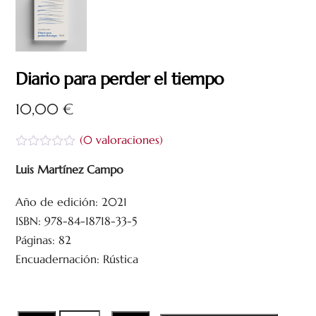
Diario para perder el tiempo
10,00
€
(
0
valoraciones)
V
a
Luis Martínez Campo
l
o
Año de edición: 2021
r
a
ISBN: 978-84-18718-33-5
d
o
Páginas: 82
c
Encuadernación: Rústica
o
n
0
d
e
5