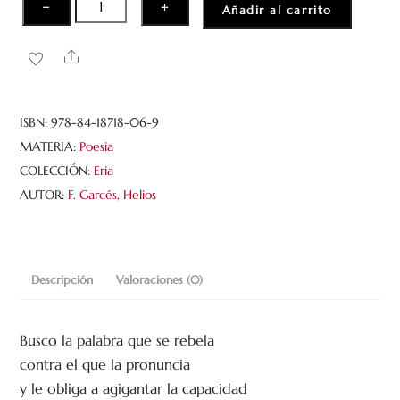
−
+
Añadir al carrito
a
un
Share
insecto
atravesado
por
ISBN:
978-84-18718-06-9
la
MATERIA:
Poesia
luz
COLECCIÓN:
Eria
cantidad
AUTOR:
F. Garcés, Helios
Descripción
Valoraciones (0)
Busco la palabra que se rebela
contra el que la pronuncia
y le obliga a agigantar la capacidad