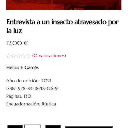
Entrevista a un insecto atravesado por
la luz
12,00
€
(
0
valoraciones)
V
a
Helios F. Garcés
l
o
Año de edición: 2021
r
a
ISBN: 978-84-18718-06-9
d
o
Páginas: 130
c
Encuadernación: Rústica
o
n
0
d
e
5
Entrevista