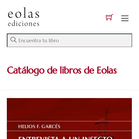
Skip
to
Men
content
Catálogo de libros de Eolas