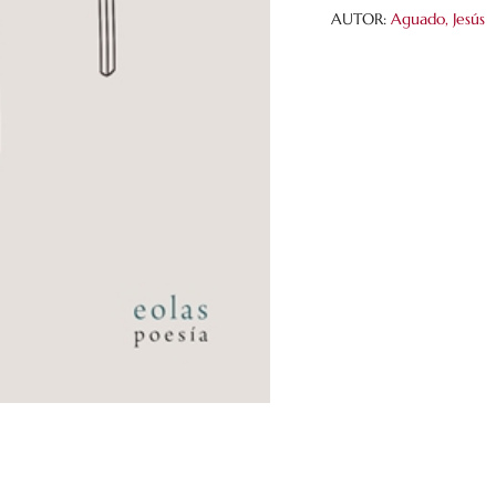
de
AUTOR:
Aguado, Jesús
un
abismo
cantidad