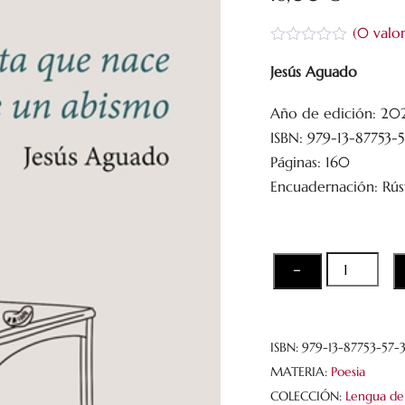
(
0
valor
V
a
Jesús Aguado
l
o
Año de edición: 20
r
a
ISBN: 979-13-87753-
d
o
Páginas: 160
c
Encuadernación: Rús
o
n
0
d
e
5
Dulce
−
fruta
que
nace
ISBN:
979-13-87753-57-
al
MATERIA:
Poesia
borde
COLECCIÓN:
Lengua de