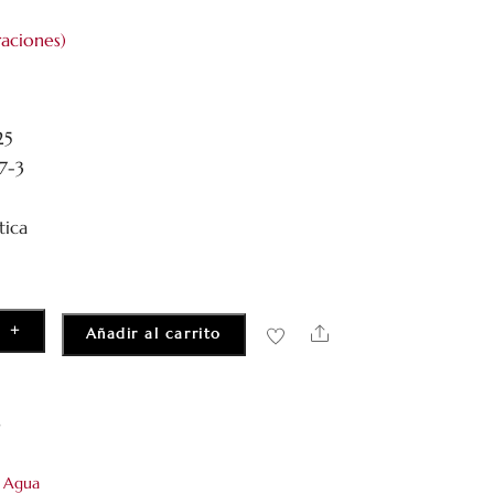
aciones)
25
57-3
tica
+
Share
Añadir al carrito
3
 Agua