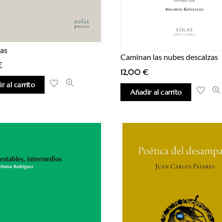
ias
Caminan las nubes descalzas
€
12,00
€
r al carrito
Añadir al carrito