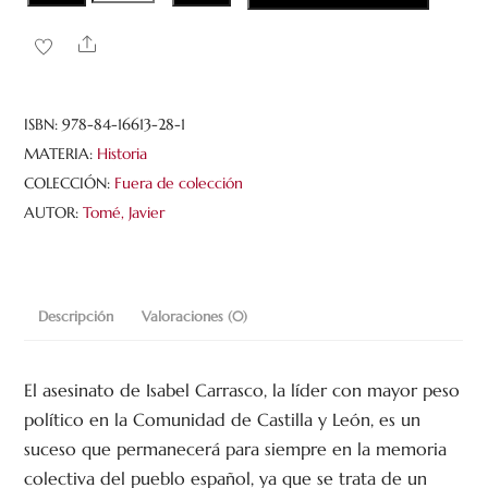
crimen
de
Share
Isabel
Carrasco.
Una
ISBN:
978-84-16613-28-1
conjura
MATERIA:
Historia
envenenada
COLECCIÓN:
Fuera de colección
cantidad
AUTOR:
Tomé, Javier
Descripción
Valoraciones (0)
El asesinato de Isabel Carrasco, la líder con mayor peso
político en la Comunidad de Castilla y León, es un
suceso que permanecerá para siempre en la memoria
colectiva del pueblo español, ya que se trata de un