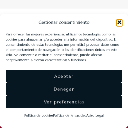
Gestionar consentimiento
Para ofrecer las mejores experiencias, utilizamos tecnologías como las
cookies para almacenar y/o acceder a la información del dispositivo. El
LIBRERÍA UNIVERSITARIA LEÓN 1980 SLL ha sido beneficiaria
consentimiento de estas tecnologías nos permitirá procesar datos como
de Fondos Europeos, cuyo objetivo es la mejora de la
el comportamiento de navegación o las identificaciones únicas en este
sitio. No consentir o retirar el consentimiento, puede afectar
competitividad de las PYMES, y gracias al cual ha puesto en
negativamente a ciertas características y funciones.
marcha un Plan de Acción con el objetivo de reforzar la
digitalización y la competitividad de las pymes durante el año
Aceptar
2025. Para ello ha contado con el apoyo del Programa Pyme
Digital de la Cámara de Comercio de León.
#EuropaSeSiente
Denegar
Ver preferencias
©
Eolas Ediciones
2026 ·
SEO & diseño web
Agencia
Política de cookies
Política de Privacidad
Aviso Legal
Nómadas