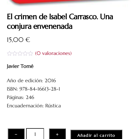
El crimen de Isabel Carrasco. Una
conjura envenenada
15,00
€
(
0
valoraciones)
V
a
Javier Tomé
l
o
Año de edición: 2016
r
a
ISBN: 978-84-16613-28-1
d
o
Páginas: 246
c
Encuadernación: Rústica
o
n
0
d
e
5
El
−
+
Añadir al carrito