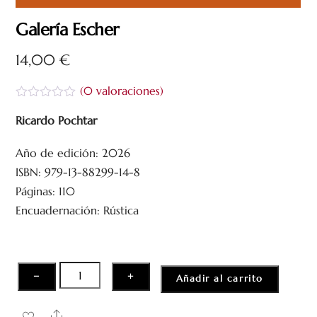
Galería Escher
14,00
€
(
0
valoraciones)
V
a
Ricardo Pochtar
l
o
Año de edición: 2026
r
a
ISBN: 979-13-88299-14-8
d
o
Páginas: 110
c
Encuadernación: Rústica
o
n
0
d
e
5
Galería
−
+
Añadir al carrito
Escher
cantidad
Share