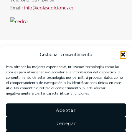
Email
:
info@eolasediciones.es
Gestionar consentimiento
Para ofrecer las mejores experiencias, utilizamos tecnologías como las
cookies para almacenar y/o acceder a la información del dispositivo. El
LIBRERÍA UNIVERSITARIA LEÓN 1980 SLL ha sido beneficiaria
consentimiento de estas tecnologías nos permitirá procesar datos como
de Fondos Europeos, cuyo objetivo es la mejora de la
el comportamiento de navegación o las identificaciones únicas en este
sitio. No consentir o retirar el consentimiento, puede afectar
competitividad de las PYMES, y gracias al cual ha puesto en
negativamente a ciertas características y funciones.
marcha un Plan de Acción con el objetivo de reforzar la
digitalización y la competitividad de las pymes durante el año
Aceptar
2025. Para ello ha contado con el apoyo del Programa Pyme
Digital de la Cámara de Comercio de León.
#EuropaSeSiente
Denegar