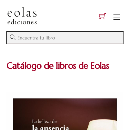
Skip
to
Men
content
Catálogo de libros de Eolas