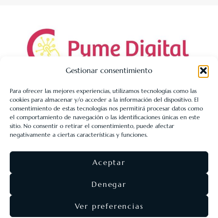
Gestionar consentimiento
Para ofrecer las mejores experiencias, utilizamos tecnologías como las
cookies para almacenar y/o acceder a la información del dispositivo. El
LIBRERÍA UNIVERSITARIA LEÓN 1980 SLL ha sido beneficiaria
consentimiento de estas tecnologías nos permitirá procesar datos como
de Fondos Europeos, cuyo objetivo es la mejora de la
el comportamiento de navegación o las identificaciones únicas en este
sitio. No consentir o retirar el consentimiento, puede afectar
competitividad de las PYMES, y gracias al cual ha puesto en
negativamente a ciertas características y funciones.
marcha un Plan de Acción con el objetivo de reforzar la
digitalización y la competitividad de las pymes durante el año
Aceptar
2025. Para ello ha contado con el apoyo del Programa Pyme
Digital de la Cámara de Comercio de León.
#EuropaSeSiente
Denegar
Ver preferencias