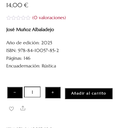
14,00
€
(
0
valoraciones)
V
a
José Muñoz Albaladejo
l
o
Año de edición: 2025
r
a
ISBN: 978-84-10057-85-2
d
o
Páginas: 146
c
Encuadernación: Rústica
o
n
0
d
e
5
La
−
+
Añadir al carrito
belleza
de
Share
la
ausencia