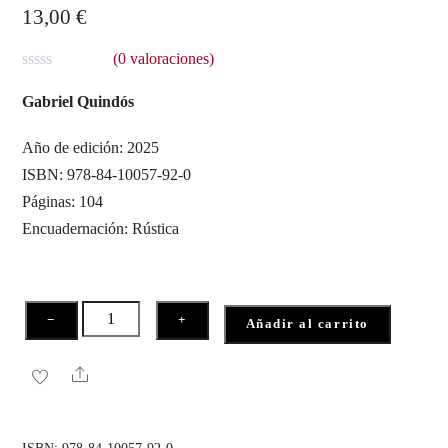
13,00
€
(
0
valoraciones)
V
a
Gabriel Quindós
l
o
r
Año de edición: 2025
a
ISBN: 978-84-10057-92-0
d
o
Páginas: 104
c
o
Encuadernación: Rústica
n
0
d
e
5
La
−
+
Añadir al carrito
belleza
de
Share
viajar
cantidad
ISBN:
978-84-10057-92-0