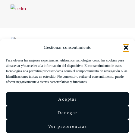
Gestionar consentimiento
Para ofrecer las mejores experiencias, utilizamos tecnologías como las cookies para
LIBRERÍA UNIVERSITARIA LEÓN 1980 SLL ha sido
almacenar y/o acceder a la información del dispositivo. El consentimiento de estas
beneficiaria de Fondos Europeos, cuyo objetivo es la mejora de la
tecnologías nos permitirá procesar datos como el comportamiento de navegación o las
identificaciones únicas en este sitio. No consentir o retirar el consentimiento, puede
competitividad de las PYMES, y gracias al cual ha puesto en
afectar negativamente a ciertas características y funciones.
marcha un Plan de Acción con el objetivo de reforzar la
digitalización y la competitividad de las pymes durante el año 2025.
Aceptar
Para ello ha contado con el apoyo del Programa Pyme Digital de la
Cámara de Comercio de León.
#EuropaSeSiente
Denegar
Ver preferencias