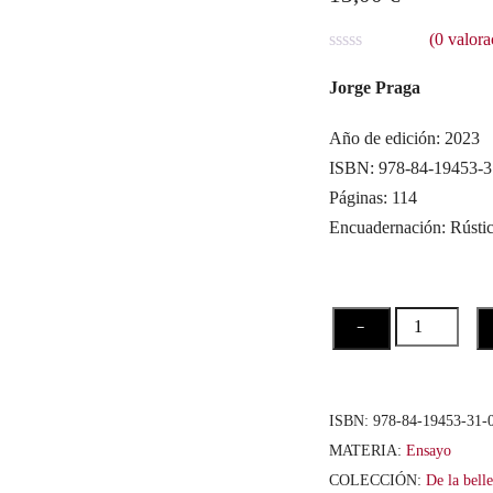
(
0
valora
V
a
Jorge Praga
l
o
r
Año de edición: 2023
a
ISBN: 978-84-19453-3
d
o
Páginas: 114
c
o
Encuadernación: Rústi
n
0
d
e
5
La
−
belleza
del
afuera
ISBN:
978-84-19453-31-
cantidad
MATERIA:
Ensayo
COLECCIÓN:
De la bell