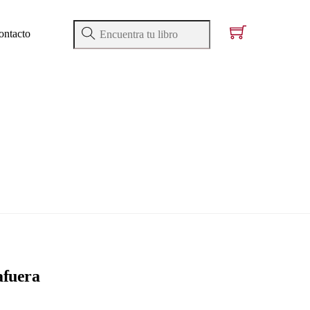
ontacto
afuera