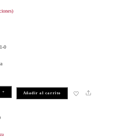
ciones)
1-0
ca
+
Share
Añadir al carrito
0
eza