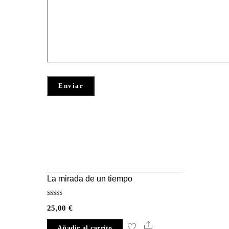
La mirada de un tiempo
Valorado
25,00
€
con
5.00
de 5
Share
Añadir al carrito