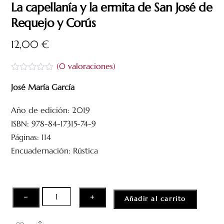
La capellanía y la ermita de San José de
Requejo y Corús
12,00
€
(
0
valoraciones)
V
a
José María García
l
o
Año de edición: 2019
r
a
ISBN: 978-84-17315-74-9
d
o
Páginas: 114
c
Encuadernación: Rústica
o
n
0
d
e
5
La
−
+
Añadir al carrito
capellanía
y