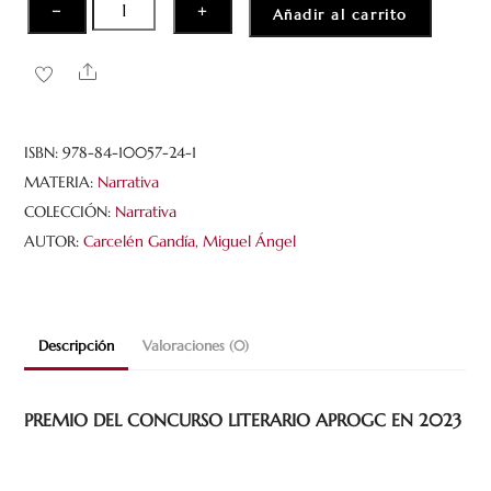
La
−
+
Añadir al carrito
conjura
de
Share
los
tercios
cantidad
ISBN:
978-84-10057-24-1
MATERIA:
Narrativa
COLECCIÓN:
Narrativa
AUTOR:
Carcelén Gandía, Miguel Ángel
Descripción
Valoraciones (0)
PREMIO DEL CONCURSO LITERARIO APROGC EN 2023