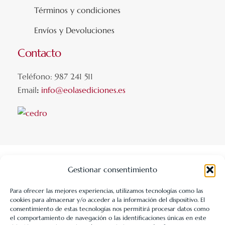
Términos y condiciones
Envíos y Devoluciones
Contacto
Teléfono: 987 241 511
Email
:
info@eolasediciones.es
Gestionar consentimiento
Para ofrecer las mejores experiencias, utilizamos tecnologías como las
cookies para almacenar y/o acceder a la información del dispositivo. El
LIBRERÍA UNIVERSITARIA LEÓN 1980 SLL ha sido beneficiaria
consentimiento de estas tecnologías nos permitirá procesar datos como
de Fondos Europeos, cuyo objetivo es la mejora de la
el comportamiento de navegación o las identificaciones únicas en este