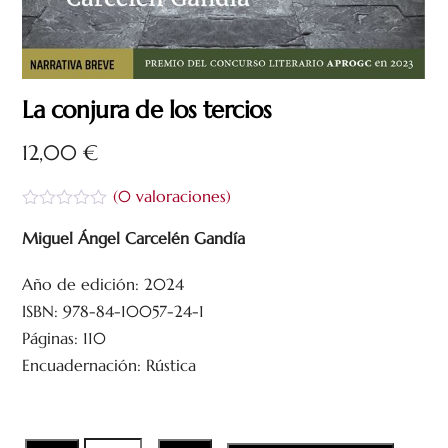
La conjura de los tercios
12,00
€
(
0
valoraciones)
V
a
Miguel Ángel Carcelén Gandía
l
o
Año de edición: 2024
r
a
ISBN: 978-84-10057-24-1
d
o
Páginas: 110
c
Encuadernación: Rústica
o
n
0
d
e
5