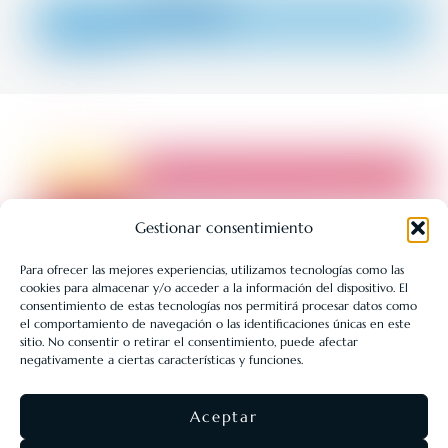
Gestionar consentimiento
Para ofrecer las mejores experiencias, utilizamos tecnologías como las
cookies para almacenar y/o acceder a la información del dispositivo. El
LIBRERÍA UNIVERSITARIA LEÓN 1980 SLL ha sido beneficiaria
consentimiento de estas tecnologías nos permitirá procesar datos como
de Fondos Europeos, cuyo objetivo es la mejora de la
el comportamiento de navegación o las identificaciones únicas en este
sitio. No consentir o retirar el consentimiento, puede afectar
competitividad de las PYMES, y gracias al cual ha puesto en
negativamente a ciertas características y funciones.
marcha un Plan de Acción con el objetivo de reforzar la
digitalización y la competitividad de las pymes durante el año
Aceptar
2025. Para ello ha contado con el apoyo del Programa Pyme