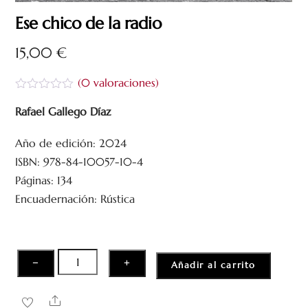
Ese chico de la radio
15,00
€
(
0
valoraciones)
V
a
Rafael Gallego Díaz
l
o
Año de edición: 2024
r
a
ISBN: 978-84-10057-10-4
d
o
Páginas: 134
c
Encuadernación: Rústica
o
n
0
d
e
5
Ese
−
+
Añadir al carrito
chico
de
Share