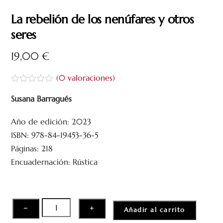
La rebelión de los nenúfares y otros
seres
19,00
€
(
0
valoraciones)
V
a
Susana Barragués
l
o
Año de edición: 2023
r
a
ISBN: 978-84-19453-36-5
d
o
Páginas: 218
c
Encuadernación: Rústica
o
n
0
d
e
5
La
−
+
Añadir al carrito
rebelión