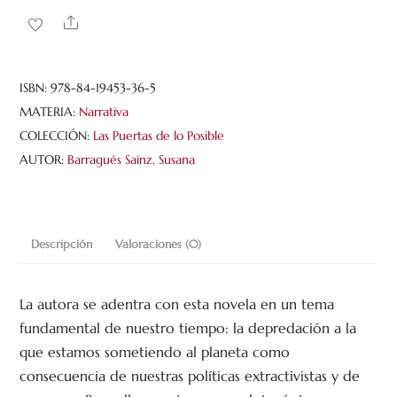
de
Share
los
nenúfares
y
ISBN:
978-84-19453-36-5
otros
MATERIA:
Narrativa
seres
COLECCIÓN:
Las Puertas de lo Posible
cantidad
AUTOR:
Barragués Sainz, Susana
Descripción
Valoraciones (0)
La autora se adentra con esta novela en un tema
fundamental de nuestro tiempo: la depredación a la
que estamos sometiendo al planeta como
consecuencia de nuestras políticas extractivistas y de