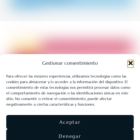
Gestionar consentimiento
Para ofrecer las mejores experiencias, utilizamos tecnologías como las
cookies para almacenar y/o acceder a la información del dispositivo. El
LIBRERÍA UNIVERSITARIA LEÓN 1980 SLL ha sido beneficiaria
consentimiento de estas tecnologías nos permitirá procesar datos como
de Fondos Europeos, cuyo objetivo es la mejora de la
el comportamiento de navegación o las identificaciones únicas en este
sitio. No consentir o retirar el consentimiento, puede afectar
competitividad de las PYMES, y gracias al cual ha puesto en
negativamente a ciertas características y funciones.
marcha un Plan de Acción con el objetivo de reforzar la
digitalización y la competitividad de las pymes durante el año
Aceptar
2025. Para ello ha contado con el apoyo del Programa Pyme
Digital de la Cámara de Comercio de León.
#EuropaSeSiente
Denegar