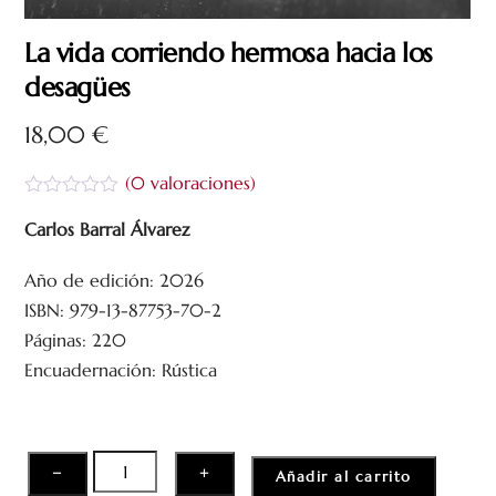
La vida corriendo hermosa hacia los
desagües
18,00
€
(
0
valoraciones)
V
a
Carlos Barral Álvarez
l
o
Año de edición: 2026
r
a
ISBN: 979-13-87753-70-2
d
o
Páginas: 220
c
Encuadernación: Rústica
o
n
0
d
e
5
La
−
+
Añadir al carrito
vida