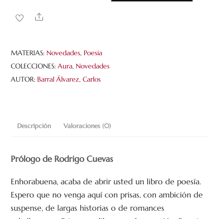
corriendo
Share
hermosa
hacia
los
MATERIAS:
Novedades
,
Poesia
desagües
COLECCIONES:
Aura
,
Novedades
cantidad
AUTOR:
Barral Álvarez, Carlos
Descripción
Valoraciones (0)
Prólogo de Rodrigo Cuevas
Enhorabuena, acaba de abrir usted un libro de poesía.
Espero que no venga aquí con prisas, con ambición de
suspense, de largas historias o de romances