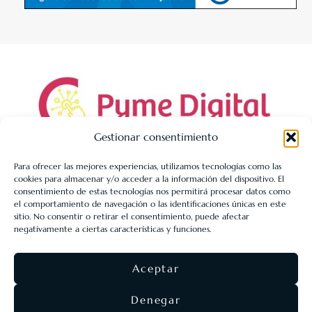
Gestionar consentimiento
Para ofrecer las mejores experiencias, utilizamos tecnologías como las
cookies para almacenar y/o acceder a la información del dispositivo. El
LIBRERÍA UNIVERSITARIA LEÓN 1980 SLL ha sido beneficiaria
consentimiento de estas tecnologías nos permitirá procesar datos como
de Fondos Europeos, cuyo objetivo es la mejora de la
el comportamiento de navegación o las identificaciones únicas en este
sitio. No consentir o retirar el consentimiento, puede afectar
competitividad de las PYMES, y gracias al cual ha puesto en
negativamente a ciertas características y funciones.
marcha un Plan de Acción con el objetivo de reforzar la
digitalización y la competitividad de las pymes durante el año
Aceptar
2025. Para ello ha contado con el apoyo del Programa Pyme
Digital de la Cámara de Comercio de León.
#EuropaSeSiente
Denegar