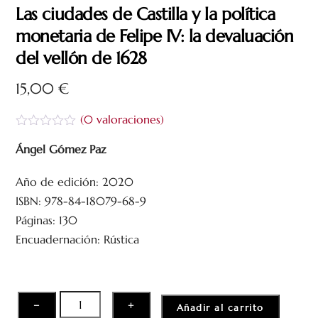
Las ciudades de Castilla y la política
monetaria de Felipe IV: la devaluación
del vellón de 1628
15,00
€
(
0
valoraciones)
V
a
Ángel Gómez Paz
l
o
Año de edición: 2020
r
a
ISBN: 978-84-18079-68-9
d
o
Páginas: 130
c
Encuadernación: Rústica
o
n
0
d
e
5
Las
−
+
Añadir al carrito