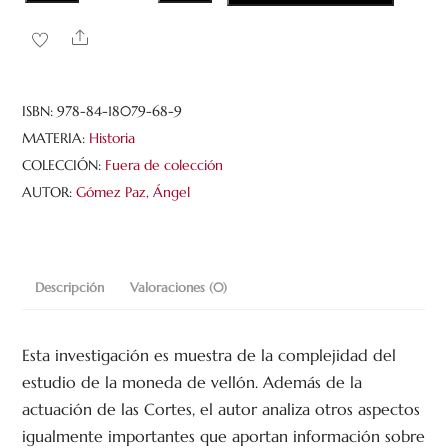
ciudades
de
Share
Castilla
y
la
ISBN:
978-84-18079-68-9
política
MATERIA:
Historia
monetaria
COLECCIÓN:
Fuera de colección
de
AUTOR:
Gómez Paz, Ángel
Felipe
IV:
la
Descripción
Valoraciones (0)
devaluación
del
vellón
Esta investigación es muestra de la complejidad del
de
estudio de la moneda de vellón. Además de la
1628
actuación de las Cortes, el autor analiza otros aspectos
cantidad
igualmente importantes que aportan información sobre