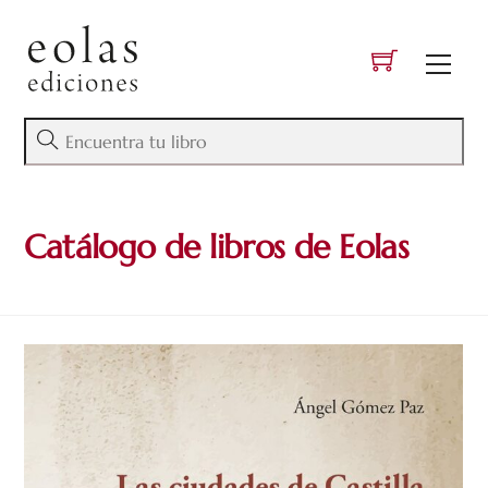
Skip
to
Men
content
Catálogo de libros de Eolas