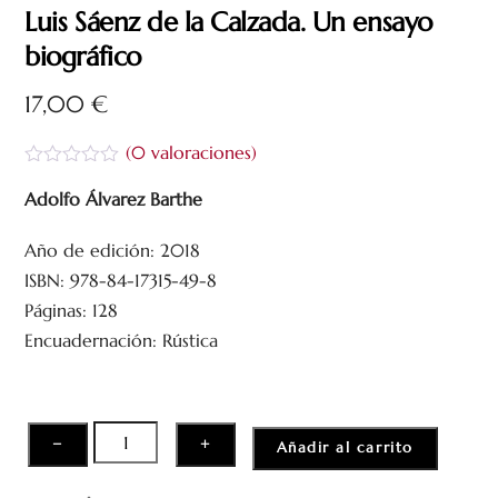
Luis Sáenz de la Calzada. Un ensayo
biográfico
17,00
€
(
0
valoraciones)
V
a
Adolfo Álvarez Barthe
l
o
Año de edición: 2018
r
a
ISBN: 978-84-17315-49-8
d
o
Páginas: 128
c
Encuadernación: Rústica
o
n
0
d
e
5
Luis
−
+
Añadir al carrito
Sáenz
de