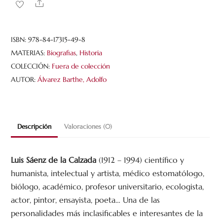
Share
la
Calzada.
Un
ISBN:
978-84-17315-49-8
ensayo
MATERIAS:
Biografias
,
Historia
biográfico
COLECCIÓN:
Fuera de colección
cantidad
AUTOR:
Álvarez Barthe, Adolfo
Descripción
Valoraciones (0)
Luis Sáenz de la Calzada
(1912 – 1994) científico y
humanista, intelectual y artista, médico estomatólogo,
biólogo, académico, profesor universitario, ecologista,
actor, pintor, ensayista, poeta… Una de las
personalidades más inclasificables e interesantes de la