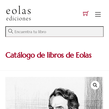
Skip
to
Men
content
Catálogo de libros de Eolas