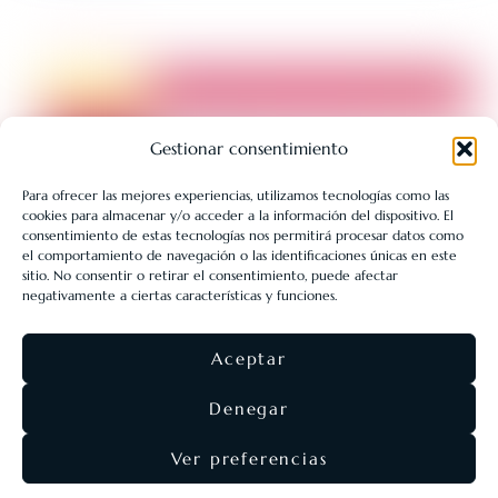
Gestionar consentimiento
Para ofrecer las mejores experiencias, utilizamos tecnologías como las
cookies para almacenar y/o acceder a la información del dispositivo. El
LIBRERÍA UNIVERSITARIA LEÓN 1980 SLL ha sido beneficiaria
consentimiento de estas tecnologías nos permitirá procesar datos como
de Fondos Europeos, cuyo objetivo es la mejora de la
el comportamiento de navegación o las identificaciones únicas en este
sitio. No consentir o retirar el consentimiento, puede afectar
competitividad de las PYMES, y gracias al cual ha puesto en
negativamente a ciertas características y funciones.
marcha un Plan de Acción con el objetivo de reforzar la
digitalización y la competitividad de las pymes durante el año
Aceptar
2025. Para ello ha contado con el apoyo del Programa Pyme
Digital de la Cámara de Comercio de León.
#EuropaSeSiente
Denegar
Ver preferencias