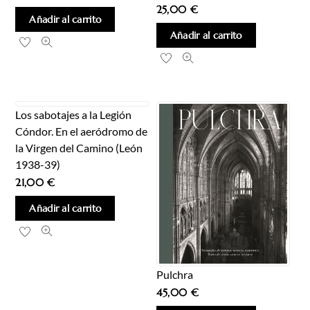
25,00
€
Añadir al carrito
Añadir al carrito
Los sabotajes a la Legión
Cóndor. En el aeródromo de
la Virgen del Camino (León
1938-39)
21,00
€
Añadir al carrito
Pulchra
45,00
€