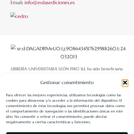
Email
:
info@eolasediciones.es
LIBRERÍA UNIVERSITARIA LEÓN 1980 SLL ha sido beneficiaria
de Fondos Europeos, cuyo objetivo es la mejora de la
Gestionar consentimiento
competitividad de las PYMES, y gracias al cual ha puesto en
marcha un Plan de Acción con el objetivo de reforzar la
Para ofrecer las mejores experiencias, utilizamos tecnologías como las
cookies para almacenar y/o acceder a la información del dispositivo. El
digitalización y la competitividad de las pymes durante el año
consentimiento de estas tecnologías nos permitirá procesar datos como
2025. Para ello ha contado con el apoyo del Programa Pyme
el comportamiento de navegación o las identificaciones únicas en este
sitio. No consentir o retirar el consentimiento, puede afectar
Digital de la Cámara de Comercio de León.
#EuropaSeSiente
negativamente a ciertas características y funciones.