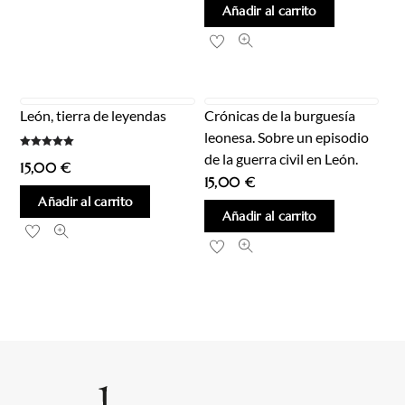
Añadir al carrito
León, tierra de leyendas
Crónicas de la burguesía
leonesa. Sobre un episodio
de la guerra civil en León.
Valorado
15,00
€
con
5.00
15,00
€
de 5
Añadir al carrito
Añadir al carrito