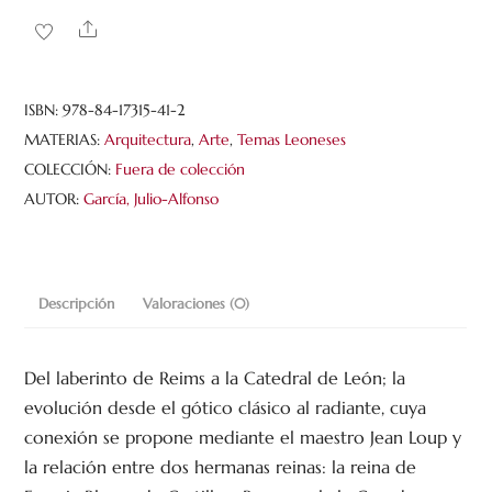
de
Share
la
catedral.
De
ISBN:
978-84-17315-41-2
Reims
MATERIAS:
Arquitectura
,
Arte
,
Temas Leoneses
a
COLECCIÓN:
Fuera de colección
León
AUTOR:
García, Julio-Alfonso
cantidad
Descripción
Valoraciones (0)
Del laberinto de Reims a la Catedral de León; la
evolución desde el gótico clásico al radiante, cuya
conexión se propone mediante el maestro Jean Loup y
la relación entre dos hermanas reinas: la reina de