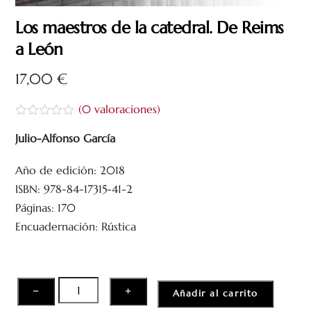
Los maestros de la catedral. De Reims
a León
17,00
€
(
0
valoraciones)
V
a
Julio-Alfonso García
l
o
Año de edición: 2018
r
a
ISBN: 978-84-17315-41-2
d
o
Páginas: 170
c
Encuadernación: Rústica
o
n
0
d
e
5
Los
−
+
Añadir al carrito
maestros