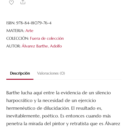
Share
la
Calzada.
Un
ISBN:
978-84-18079-76-4
análisis
MATERIA:
Arte
pictórico.
COLECCIÓN:
Fuera de colección
cantidad
AUTOR:
Álvarez Barthe, Adolfo
Descripción
Valoraciones (0)
Barthe lucha aquí entre la evidencia de un silencio
harpocrático y la necesidad de un ejercicio
hermenéutico de dilucidación. El resultado es,
inevitablemente, poético. Es entonces cuando más
penetra la mirada del pintor y retratista que es Álvarez