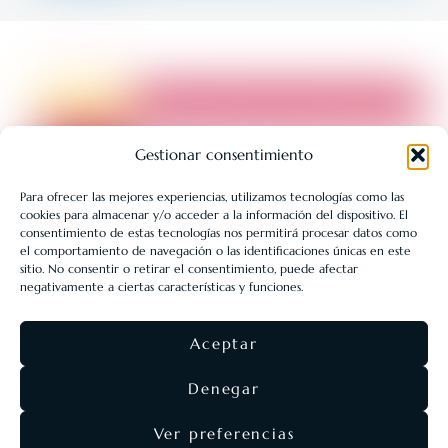
Gestionar consentimiento
Para ofrecer las mejores experiencias, utilizamos tecnologías como las
cookies para almacenar y/o acceder a la información del dispositivo. El
LIBRERÍA UNIVERSITARIA LEÓN 1980 SLL ha sido beneficiaria
consentimiento de estas tecnologías nos permitirá procesar datos como
de Fondos Europeos, cuyo objetivo es la mejora de la
el comportamiento de navegación o las identificaciones únicas en este
sitio. No consentir o retirar el consentimiento, puede afectar
competitividad de las PYMES, y gracias al cual ha puesto en
negativamente a ciertas características y funciones.
marcha un Plan de Acción con el objetivo de reforzar la
digitalización y la competitividad de las pymes durante el año
Aceptar
2025. Para ello ha contado con el apoyo del Programa Pyme
Digital de la Cámara de Comercio de León.
#EuropaSeSiente
Denegar
Ver preferencias