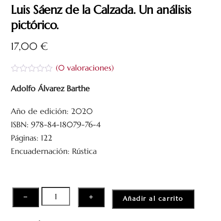
Luis Sáenz de la Calzada. Un análisis
pictórico.
17,00
€
(
0
valoraciones)
V
a
Adolfo Álvarez Barthe
l
o
Año de edición: 2020
r
a
ISBN: 978-84-18079-76-4
d
o
Páginas: 122
c
Encuadernación: Rústica
o
n
0
d
e
5
Luis
−
+
Añadir al carrito
Sáenz
de