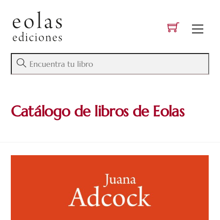
Skip
to
Men
content
Catálogo de libros de Eolas