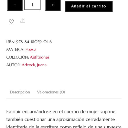
Manca
−
+
Añadir al carrito
y
más
Share
poemas
cantidad
ISBN:
978-84-18079-01-6
MATERIA:
Poesia
COLECCIÓN:
Anfitriones
AUTOR:
Adcock, Juana
Descripción
Valoraciones (0)
Escribir encarnándose en el cuerpo de mujer supone
también cuestionar una aproximación cerradamente
identitaria de la escritura como reflejo de una supuesta