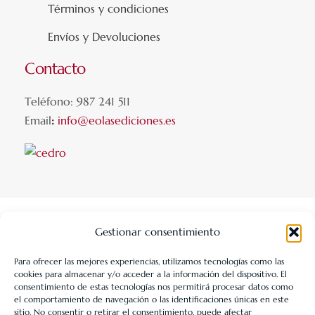
Términos y condiciones
Envíos y Devoluciones
Contacto
Teléfono: 987 241 511
Email
:
info@eolasediciones.es
Gestionar consentimiento
Para ofrecer las mejores experiencias, utilizamos tecnologías como las
cookies para almacenar y/o acceder a la información del dispositivo. El
LIBRERÍA UNIVERSITARIA LEÓN 1980 SLL ha sido beneficiaria
consentimiento de estas tecnologías nos permitirá procesar datos como
de Fondos Europeos, cuyo objetivo es la mejora de la
el comportamiento de navegación o las identificaciones únicas en este
sitio. No consentir o retirar el consentimiento, puede afectar
competitividad de las PYMES, y gracias al cual ha puesto en