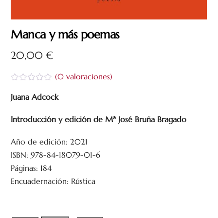
Manca y más poemas
20,00
€
(
0
valoraciones)
V
a
Juana Adcock
l
o
Introducción y edición de Mª José Bruña Bragado
r
a
d
Año de edición: 2021
o
c
ISBN: 978-84-18079-01-6
o
n
Páginas: 184
0
Encuadernación: Rústica
d
e
5